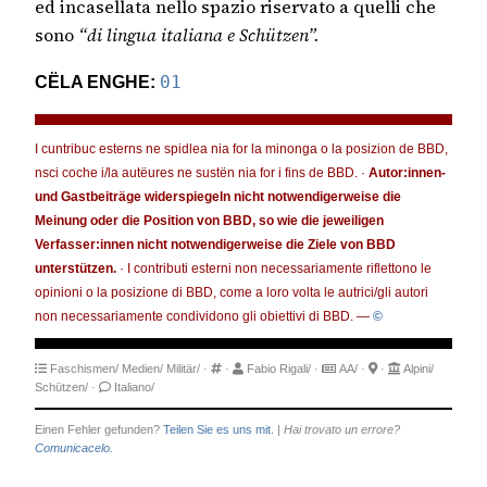
ed incasellata nello spazio riservato a quelli che
sono
“di lingua italiana e Schützen”.
CËLA ENGHE:
01
I cuntribuc esterns ne spidlea nia for la minonga o la posizion de BBD,
nsci coche i/la autëures ne sustën nia for i fins de BBD. ·
Autor:innen-
und Gastbeiträge widerspiegeln nicht notwendigerweise die
Meinung oder die Position von BBD, so wie die jeweiligen
Verfasser:innen nicht notwendigerweise die Ziele von BBD
unterstützen.
· I contributi esterni non necessariamente riflettono le
opinioni o la posizione di BBD, come a loro volta le autrici/gli autori
non necessariamente condividono gli obiettivi di BBD. —
©
Faschismen/
Medien/
Militär/
·
·
Fabio Rigali/
·
AA/
·
·
Alpini/
Schützen/
·
Italiano/
Einen Fehler gefunden?
Teilen Sie es uns mit.
|
Hai trovato un errore?
Comunicacelo.