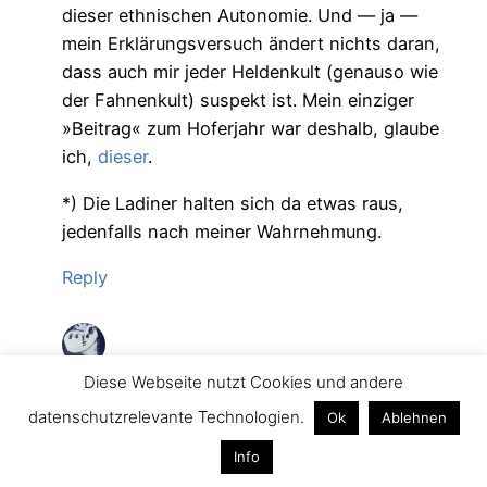
dieser ethnischen Autonomie. Und — ja —
mein Erklärungsversuch ändert nichts daran,
dass auch mir jeder Heldenkult (genauso wie
der Fahnenkult) suspekt ist. Mein einziger
»Beitrag« zum Hoferjahr war deshalb, glaube
ich,
dieser
.
*) Die Ladiner halten sich da etwas raus,
jedenfalls nach meiner Wahrnehmung.
Reply
gadilu
Diese Webseite nutzt Cookies und andere
datenschutzrelevante Technologien.
Ok
Ablehnen
Publiché
31.05.2011 – 13:09
Info
Fabio, galleggio benissimo (certo, anche