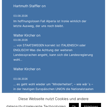
Hartmuth Staffler
on
Sprachen jonglieren mit
Alperia.
03.08.2026
Im hoffnungslosen Fall Alperia ist Ironie wirklich der
letzte Ausweg, der uns noch bleibt.
Walter Kircher
on
Ein Gang durch die Stadelgasse.
03.08.2026
… von STAATSWEGEN korrekt ist ITALIENISCH oder
ENGLISCH! Was die Achtung der weiteren
Landessprachen angeht, kann sich die Landesregierung
wohl…
Walter Kircher
on
La jënt basca à cumbatù y
cumbat mo for per la ndependënza.
03.08.2026
… es geht wohl wieder um “Minderheiten”, – wie wär´s –
in der heutigen Europäischen UNION die Nationalstaaten
langsam “zurückzustutzen”…
Diese Webseite nutzt Cookies und andere
Simon
on
JG: Auf dem rechten Auge halbblind.
datenschutzrelevante Technologien.
Ok
Ablehnen