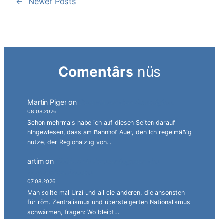
←
Newer Posts
Comentârs
nüs
Martin Piger
on
Deutsch auf dem Abstellgleis.
08.08.2026
Schon mehrmals habe ich auf diesen Seiten darauf
hingewiesen, dass am Bahnhof Auer, den ich regelmäßig
nutze, der Regionalzug von…
artim
on
Südtirol als Personalagentur des
italienischen Staates.
07.08.2026
Man sollte mal Urzì und all die anderen, die ansonsten
für röm. Zentralismus und übersteigerten Nationalismus
schwärmen, fragen: Wo bleibt…