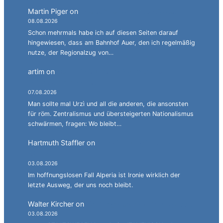
Martin Piger
on
Deutsch auf dem Abstellgleis.
08.08.2026
Schon mehrmals habe ich auf diesen Seiten darauf
hingewiesen, dass am Bahnhof Auer, den ich regelmäßig
nutze, der Regionalzug von…
artim
on
Südtirol als Personalagentur des
italienischen Staates.
07.08.2026
Man sollte mal Urzì und all die anderen, die ansonsten
für röm. Zentralismus und übersteigerten Nationalismus
schwärmen, fragen: Wo bleibt…
Hartmuth Staffler
on
Sprachen jonglieren mit
Alperia.
03.08.2026
Im hoffnungslosen Fall Alperia ist Ironie wirklich der
letzte Ausweg, der uns noch bleibt.
Walter Kircher
on
Ein Gang durch die Stadelgasse.
03.08.2026