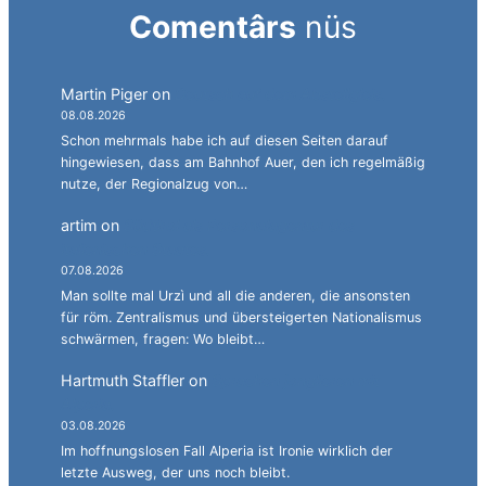
Comentârs
nüs
Martin Piger
on
Deutsch auf dem Abstellgleis.
08.08.2026
Schon mehrmals habe ich auf diesen Seiten darauf
hingewiesen, dass am Bahnhof Auer, den ich regelmäßig
nutze, der Regionalzug von…
artim
on
Südtirol als Personalagentur des
italienischen Staates.
07.08.2026
Man sollte mal Urzì und all die anderen, die ansonsten
für röm. Zentralismus und übersteigerten Nationalismus
schwärmen, fragen: Wo bleibt…
Hartmuth Staffler
on
Sprachen jonglieren mit
Alperia.
03.08.2026
Im hoffnungslosen Fall Alperia ist Ironie wirklich der
letzte Ausweg, der uns noch bleibt.