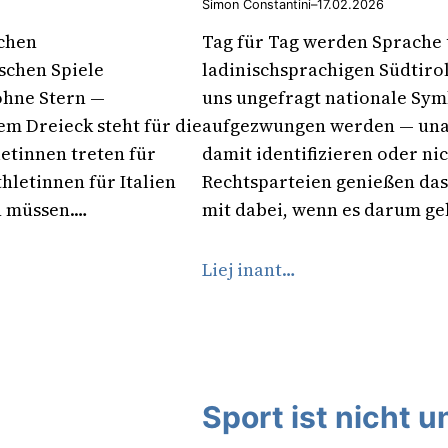
Simon Constantini
–
17.02.2026
schen
Tag für Tag werden Sprache 
schen Spiele
ladinischsprachigen Südtir
ohne Stern —
uns ungefragt nationale Symb
m Dreieck steht für die
aufgezwungen werden — unab
etinnen treten für
damit identifizieren oder nic
hletinnen für Italien
Rechtsparteien genießen das 
n müssen.…
mit dabei, wenn es darum ge
Liej inant…
Sport ist nicht u