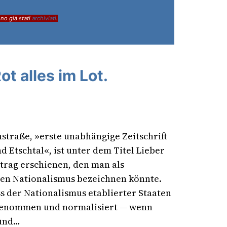
ono già stati
archiviati
.
t alles im Lot.
straße, »erste unabhängige Zeitschrift
d Etschtal«, ist unter dem Titel Lieber
itrag erschienen, den man als
len Nationalismus bezeichnen könnte.
s der Nationalismus etablierter Staaten
genommen und normalisiert — wenn
 und…