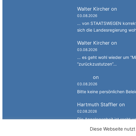
Walter Kircher
on
Ein Gan
03.08.2026
… von STAATSWEGEN korrekt 
sich die Landesregierung wo
Walter Kircher
on
La jënt
03.08.2026
… es geht wohl wieder um “Mi
“zurückzustutzen”…
Simon
on
JG: Auf dem re
03.08.2026
Bitte keine persönlichen Bele
Hartmuth Staffler
on
JG: 
02.08.2026
Die Angelegenheit ist recht v
die Südtiroler…
Diese Webseite nutzt