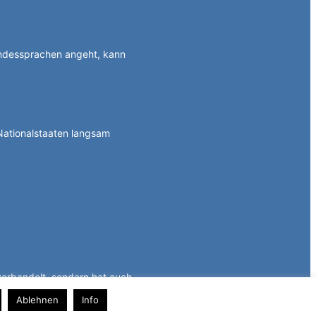
ndessprachen angeht, kann
Nationalstaaten langsam
 verbandelt, sondern hat auch
Ablehnen
Info