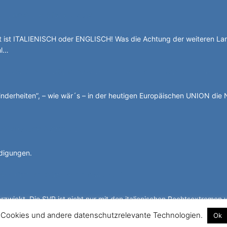
g durch die Stadelgasse.
ist ITALIENISCH oder ENGLISCH! Was die Achtung der weiteren La
hl…
 basca à cumbatù y cumbat mo for per la ndependënza.
nderheiten”, – wie wär´s – in der heutigen Europäischen UNION die 
chten Auge halbblind.
idigungen.
Auf dem rechten Auge halbblind.
erzwickt. Die SVP ist nicht nur mit den italienischen Rechtsextremen
 Cookies und andere datenschutzrelevante Technologien.
Ok