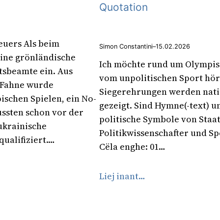
Quotation
euers Als beim
Simon Constantini
–
15.02.2026
ine grönländische
Ich möchte rund um Olympisc
tsbeamte ein. Aus
vom unpolitischen Sport höre
e Fahne wurde
Siegerehrungen werden nati
ischen Spielen, ein No-
gezeigt. Sind Hymne(-text) u
ssten schon vor der
politische Symbole von Staat
ukrainische
Politikwissenschafter und Sp
ualifiziert.…
Cëla enghe: 01…
Liej inant…