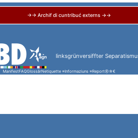
→→ Archif di cuntribuć externs →→
linksgrünversiffter Separatismu
Manifest
FAQ
Glossâr
Netiquette ≡
Informaziuns ≡
Report
⦿
☆
€