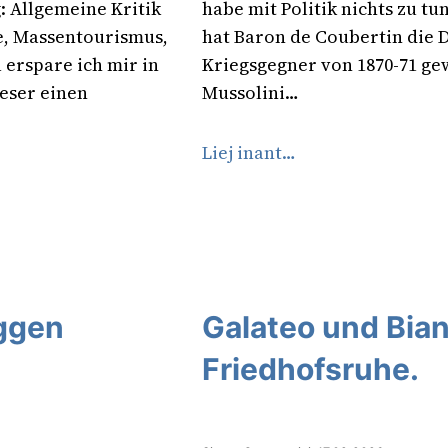
: Allgemeine Kritik
habe mit Politik nichts zu t
e, Massentourismus,
hat Baron de Coubertin die D
erspare ich mir in
Kriegsgegner von 1870-71 gew
ieser einen
Mussolini…
Liej inant…
aggen
Galateo und Bian
Friedhofsruhe.