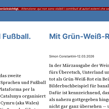
erücksichtigt.
·
Attenzione: qui non sono visibili i contributi di autori esterni che s
 Fußball.
Mit Grün-Weiß-Ro
Simon Constantini
–
12.03.2026
In der Märzausgabe der Wein
fürs Überetsch, Unterland un
das zweite
tot als Grün-Weiß-Rot ein Be
 Sprachen und Fußball
Bilderbuchbeispiel für bana
Plataforma per la
Dafür ist kennzeichnend, das
 Catalunya organisiert
als nahezu gottgegeben hin
n Cymru (aka Wales)
nicht gar ganz übersehen —