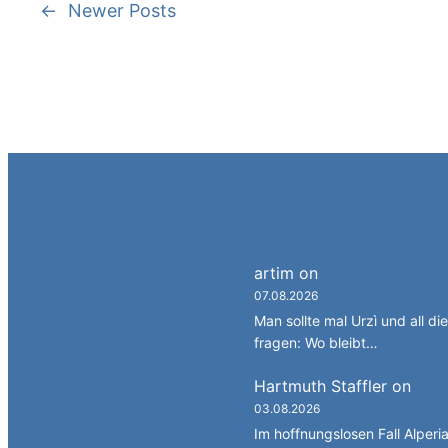
←
Newer Posts
artim
on
Südtirol als Per
07.08.2026
Man sollte mal Urzì und all d
fragen: Wo bleibt…
Hartmuth Staffler
on
Spra
03.08.2026
Im hoffnungslosen Fall Alperia