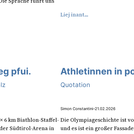
Die Sprache führt uns
Liej inant…
eg pfui.
Athletinnen in po
lz
Quotation
Simon Constantini
–
21.02.2026
× 6 km Biathlon-Staffel-
Die Olympiageschichte ist v
 der Südtirol-Arena in
und es ist ein großer Fassad