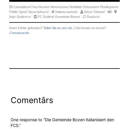
Colonialismi/
Faschismen/
Minorisaziun/
Mobilität/
Ortsnamen/
Plurilinguism/
Politik/
Sport/
Sprachpfusch/
·
Italianizzazione/
·
Ettore Tolomei/
·
·
Italy/
Südtirol-o/
·
FC Südtirol/
Gemeinde Bozen/
·
Deutsch/
Einen Fehler gefunden?
Teilen Sie es uns mit.
|
Hai trovato un errore?
Comunicacelo.
Comentârs
One response to “Die Gemeinde Bozen italianisiert den
FCS.”