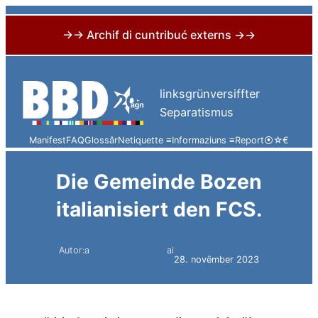
→→ Archif di cuntribuć externs →→
Skip
to
linksgrünversiffter
content
Separatismus
Manifest
FAQ
Glossâr
Netiquette ≡
Informaziuns ≡
Report
⦿
☆
€
Die Gemeinde Bozen
italianisiert den FCS.
Autor:a
ai
Simon Constantini
28. novëmber 2023