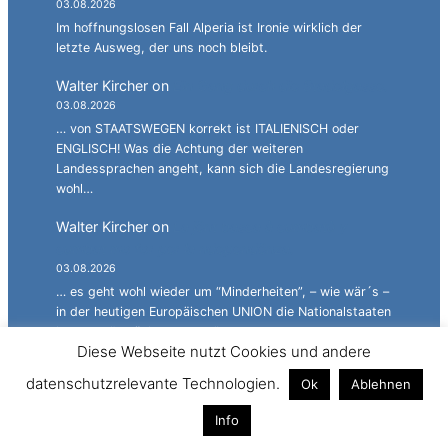
03.08.2026
Im hoffnungslosen Fall Alperia ist Ironie wirklich der
letzte Ausweg, der uns noch bleibt.
Walter Kircher
on
Ein Gang durch die Stadelgasse.
03.08.2026
… von STAATSWEGEN korrekt ist ITALIENISCH oder
ENGLISCH! Was die Achtung der weiteren
Landessprachen angeht, kann sich die Landesregierung
wohl…
Walter Kircher
on
La jënt basca à cumbatù y
cumbat mo for per la ndependënza.
03.08.2026
… es geht wohl wieder um “Minderheiten”, – wie wär´s –
in der heutigen Europäischen UNION die Nationalstaaten
langsam “zurückzustutzen”…
Diese Webseite nutzt Cookies und andere
Simon
on
JG: Auf dem rechten Auge halbblind.
datenschutzrelevante Technologien.
Ok
Ablehnen
03.08.2026
Bitte keine persönlichen Beleidigungen.
Info