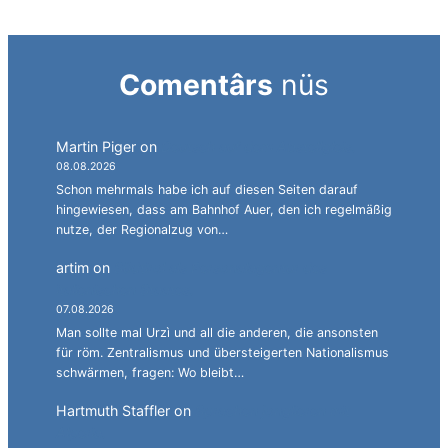
Comentârs
nüs
Martin Piger
on
Deutsch auf dem Abstellgleis.
08.08.2026
Schon mehrmals habe ich auf diesen Seiten darauf
hingewiesen, dass am Bahnhof Auer, den ich regelmäßig
nutze, der Regionalzug von…
artim
on
Südtirol als Personalagentur des
italienischen Staates.
07.08.2026
Man sollte mal Urzì und all die anderen, die ansonsten
für röm. Zentralismus und übersteigerten Nationalismus
schwärmen, fragen: Wo bleibt…
Hartmuth Staffler
on
Sprachen jonglieren mit
Alperia.