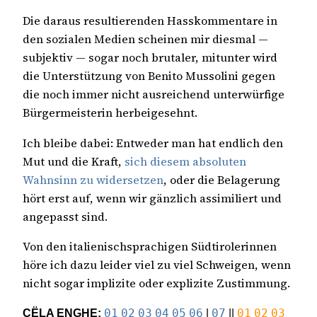
Die daraus resultierenden Hasskommentare in
den sozialen Medien scheinen mir diesmal —
subjektiv — sogar noch brutaler, mitunter wird
die Unterstützung von Benito Mussolini gegen
die noch immer nicht ausreichend unterwürfige
Bürgermeisterin herbeigesehnt.
Ich bleibe dabei: Entweder man hat endlich den
Mut und die Kraft,
sich diesem absoluten
Wahnsinn zu widersetzen
, oder die Belagerung
hört erst auf, wenn wir gänzlich assimiliert und
angepasst sind.
Von den italienischsprachigen Südtirolerinnen
höre ich dazu leider viel zu viel Schweigen, wenn
nicht sogar implizite oder explizite Zustimmung.
CËLA ENGHE:
01
02
03
04
05
06
|
07
||
01
02
03