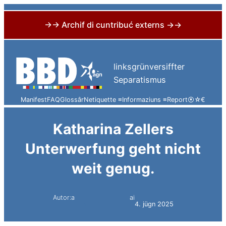
→→ Archif di cuntribuć externs →→
Skip
to
linksgrünversiffter
content
Separatismus
Manifest
FAQ
Glossâr
Netiquette ≡
Informaziuns ≡
Report
⦿
☆
€
Katharina Zellers
Unterwerfung geht nicht
weit genug.
Autor:a
ai
Simon Constantini
4. jügn 2025