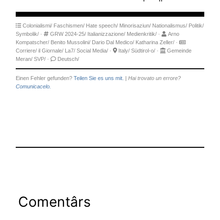
Colonialismi/
Faschismen/
Hate speech/
Minorisaziun/
Nationalismus/
Politik/
Symbolik/
·
GRW 2024-25/
Italianizzazione/
Medienkritik/
·
Arno
Kompatscher/
Benito Mussolini/
Dario Dal Medico/
Katharina Zeller/
·
Corriere/
il Giornale/
La7/
Social Media/
·
Italy/
Südtirol-o/
·
Gemeinde
Meran/
SVP/
·
Deutsch/
Einen Fehler gefunden?
Teilen Sie es uns mit.
|
Hai trovato un errore?
Comunicacelo.
Comentârs