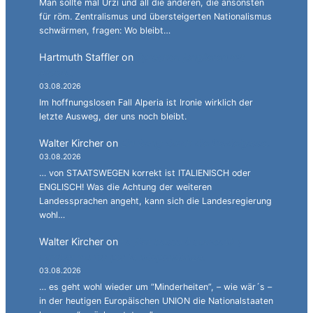
Man sollte mal Urzì und all die anderen, die ansonsten
für röm. Zentralismus und übersteigerten Nationalismus
schwärmen, fragen: Wo bleibt…
Hartmuth Staffler
on
Sprachen jonglieren mit
Alperia.
03.08.2026
Im hoffnungslosen Fall Alperia ist Ironie wirklich der
letzte Ausweg, der uns noch bleibt.
Walter Kircher
on
Ein Gang durch die Stadelgasse.
03.08.2026
… von STAATSWEGEN korrekt ist ITALIENISCH oder
ENGLISCH! Was die Achtung der weiteren
Landessprachen angeht, kann sich die Landesregierung
wohl…
Walter Kircher
on
La jënt basca à cumbatù y
cumbat mo for per la ndependënza.
03.08.2026
… es geht wohl wieder um “Minderheiten”, – wie wär´s –
in der heutigen Europäischen UNION die Nationalstaaten