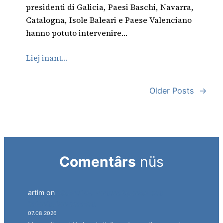
presidenti di Galicia, Paesi Baschi, Navarra,
Catalogna, Isole Baleari e Paese Valenciano
hanno potuto intervenire…
Liej inant…
Older Posts
→
Comentârs
nüs
artim
on
Südtirol als Personalagentur des
italienischen Staates.
07.08.2026