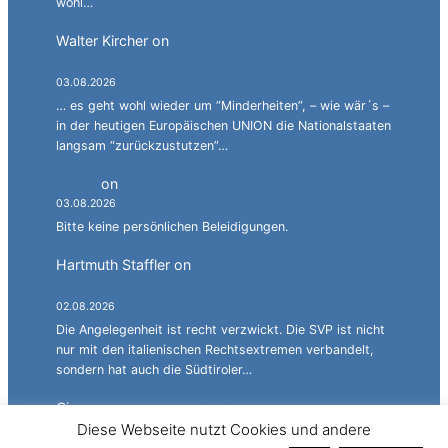
wohl…
Walter Kircher
on
La jënt basca à cumbatù y
cumbat mo for per la ndependënza.
03.08.2026
… es geht wohl wieder um “Minderheiten”, – wie wär´s –
in der heutigen Europäischen UNION die Nationalstaaten
langsam “zurückzustutzen”…
Simon
on
JG: Auf dem rechten Auge halbblind.
03.08.2026
Bitte keine persönlichen Beleidigungen.
Hartmuth Staffler
on
JG: Auf dem rechten Auge
halbblind.
02.08.2026
Die Angelegenheit ist recht verzwickt. Die SVP ist nicht
nur mit den italienischen Rechtsextremen verbandelt,
sondern hat auch die Südtiroler…
Cicero
on
Melanie und Fabian ganz privat.
Diese Webseite nutzt Cookies und andere
02.08.2026