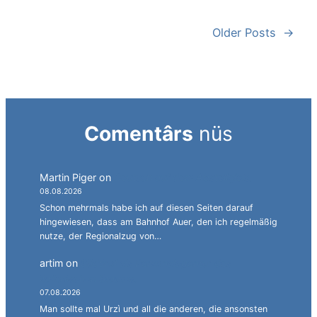
Older Posts
→
Comentârs
nüs
Martin Piger
on
Deutsch auf dem Abstellgleis.
08.08.2026
Schon mehrmals habe ich auf diesen Seiten darauf
hingewiesen, dass am Bahnhof Auer, den ich regelmäßig
nutze, der Regionalzug von…
artim
on
Südtirol als Personalagentur des
italienischen Staates.
07.08.2026
Man sollte mal Urzì und all die anderen, die ansonsten