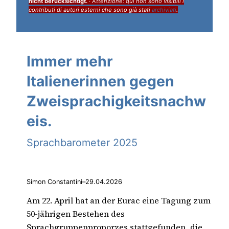
nicht berücksichtigt.
·
Attenzione: qui non sono visibili i
contributi di autori esterni che sono già stati
archiviati
.
Immer mehr
Italienerinnen gegen
Zweisprachigkeitsnachw
eis.
Sprachbarometer 2025
Simon Constantini
–
29.04.2026
Am 22. April hat an der Eurac eine Tagung zum
50-jährigen Bestehen des
Sprachgruppenproporzes stattgefunden, die