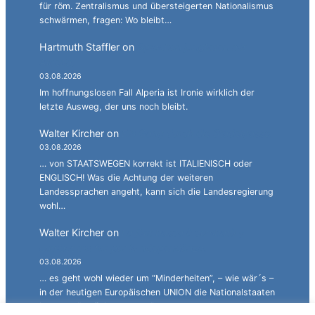
für röm. Zentralismus und übersteigerten Nationalismus
schwärmen, fragen: Wo bleibt…
Hartmuth Staffler
on
Sprachen jonglieren mit
Alperia.
03.08.2026
Im hoffnungslosen Fall Alperia ist Ironie wirklich der
letzte Ausweg, der uns noch bleibt.
Walter Kircher
on
Ein Gang durch die Stadelgasse.
03.08.2026
… von STAATSWEGEN korrekt ist ITALIENISCH oder
ENGLISCH! Was die Achtung der weiteren
Landessprachen angeht, kann sich die Landesregierung
wohl…
Walter Kircher
on
La jënt basca à cumbatù y
cumbat mo for per la ndependënza.
03.08.2026
… es geht wohl wieder um “Minderheiten”, – wie wär´s –
in der heutigen Europäischen UNION die Nationalstaaten
langsam “zurückzustutzen”…