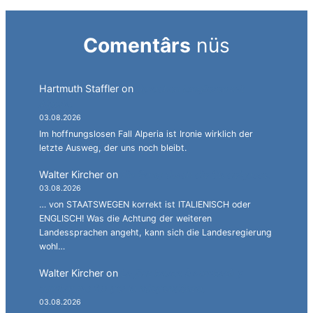
Comentârs
nüs
Hartmuth Staffler
on
Sprachen jonglieren mit
Alperia.
03.08.2026
Im hoffnungslosen Fall Alperia ist Ironie wirklich der
letzte Ausweg, der uns noch bleibt.
Walter Kircher
on
Ein Gang durch die Stadelgasse.
03.08.2026
… von STAATSWEGEN korrekt ist ITALIENISCH oder
ENGLISCH! Was die Achtung der weiteren
Landessprachen angeht, kann sich die Landesregierung
wohl…
Walter Kircher
on
La jënt basca à cumbatù y
cumbat mo for per la ndependënza.
03.08.2026