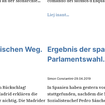
d an der Monarchie…
comando dei Mossos d’Esquad
Liej inant…
anischen Weg.
Ergebnis der sp
Parlamentswahl.
Simon Constantini
–
29.04.2019
n Rückschlag!
In Spanien haben gestern v
Madrid erklären die
stattgefunden, nachdem die
 nichtig. Die Madrider
Sozialistenchef Pedro Sánc