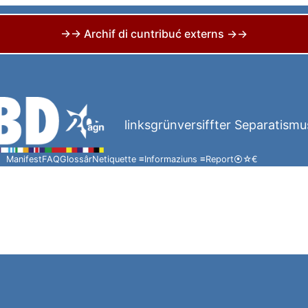
→→ Archif di cuntribuć externs →→
linksgrünversiffter Separatismu
Manifest
FAQ
Glossâr
Netiquette ≡
Informaziuns ≡
Report
⦿
☆
€