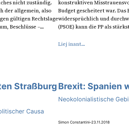
lches nicht zuständig.
konstruktiven Misstrauensv
h der allgemein, also
Budget gescheitert war. Das E
gen gültigen Rechtslage
widersprüchlich und durchwa
dum, Beschlüsse –…
(PSOE) kann die PP als stärk
Liej inant…
lten Straßburg
Brexit: Spanien wi
Neokolonialistische Geb
litischer Causa
Simon Constantini
–
23.11.2018