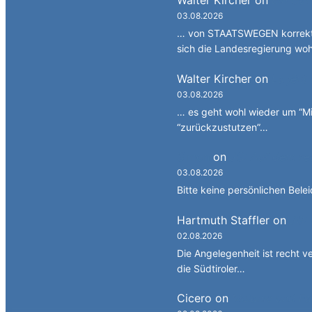
03.08.2026
… von STAATSWEGEN korrekt 
sich die Landesregierung wo
Walter Kircher
on
La jënt
03.08.2026
… es geht wohl wieder um “Mi
“zurückzustutzen”…
Simon
on
JG: Auf dem re
03.08.2026
Bitte keine persönlichen Bele
Hartmuth Staffler
on
JG: 
02.08.2026
Die Angelegenheit ist recht v
die Südtiroler…
Cicero
on
Melanie und Fa