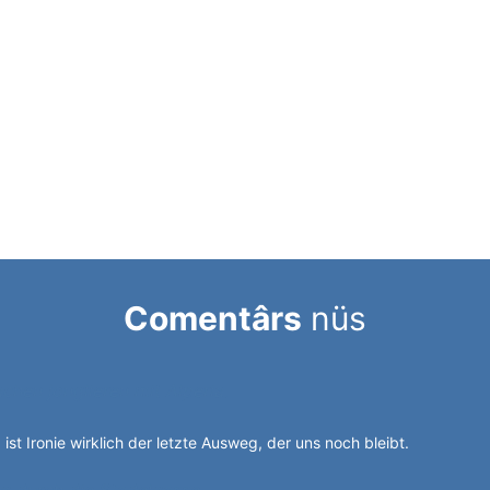
Comentârs
nüs
chen jonglieren mit Alperia.
 ist Ironie wirklich der letzte Ausweg, der uns noch bleibt.
g durch die Stadelgasse.