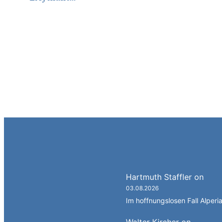
Hartmuth Staffler
on
Spra
03.08.2026
Im hoffnungslosen Fall Alperia
Walter Kircher
on
Ein Gan