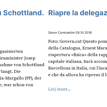
u Schottland.
Riapre la delega
Simon Constantini
–
29.10.2018
Foto: Govern.cat Questo pomer
della Catalogna, Ernest Mara
rganisierten
riapertura «fisica» della ra
ßenminister Josep
capitale italiana. Sarà accom
ufnahme von Schottland
Barcellona in Italia, cui l’inc
rlangt. Die
e che da allora ha ripreso il
a-Margallo (PP), der
e, war schon von
Liej inant…