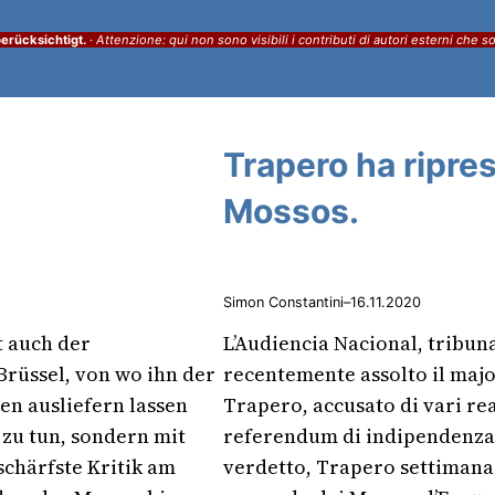
erücksichtigt.
·
Attenzione: qui non sono visibili i contributi di autori esterni che s
Trapero ha ripre
Mossos.
Simon Constantini
–
16.11.2020
t auch der
L’Audiencia Nacional, tribun
Brüssel, von wo ihn der
recentemente assolto il major
en ausliefern lassen
Trapero, accusato di vari rea
 zu tun, sondern mit
referendum di indipendenza 
schärfste Kritik am
verdetto, Trapero settimana 