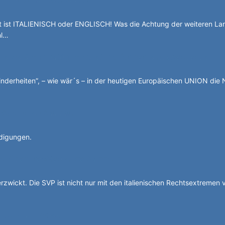
ist ITALIENISCH oder ENGLISCH! Was die Achtung der weiteren La
hl…
 basca à cumbatù y cumbat mo for per la ndependënza.
nderheiten”, – wie wär´s – in der heutigen Europäischen UNION die 
chten Auge halbblind.
idigungen.
Auf dem rechten Auge halbblind.
erzwickt. Die SVP ist nicht nur mit den italienischen Rechtsextremen
bian ganz privat.