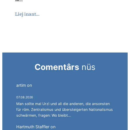
Liej inant…
Comentârs
nüs
artim
on
Südtirol als Personalagentur des
italienischen Staates.
07.08.2026
Man sollte mal Urzì und all die anderen, die ansonsten
für röm. Zentralismus und übersteigerten Nationalismus
schwärmen, fragen: Wo bleibt…
Hartmuth Staffler
on
Sprachen jonglieren mit