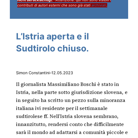
contributi di autori esterni che sono già stati
archiviati
.
L’Istria aperta e il
Sudtirolo chiuso.
Simon Constantini
–
12.05.2023
Il giornalista Massimiliano Boschi è stato in
Istria, nella parte sotto giurisdizione slovena, e
in seguito ha scritto un pezzo sulla minoranza
italiana ivi residente per il settimanale
sudtirolese ff. Nell’Istria slovena sembrano,
innanzitutto, rendersi conto che difficilmente
sarà il mondo ad adattarsi a comunità piccole e