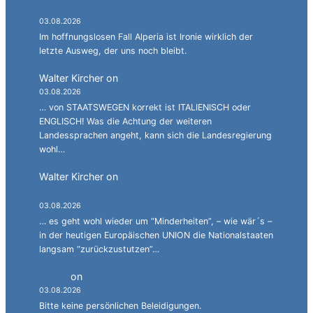
Alperia.
03.08.2026
Im hoffnungslosen Fall Alperia ist Ironie wirklich der
letzte Ausweg, der uns noch bleibt.
Walter Kircher
on
Ein Gang durch die Stadelgasse.
03.08.2026
… von STAATSWEGEN korrekt ist ITALIENISCH oder
ENGLISCH! Was die Achtung der weiteren
Landessprachen angeht, kann sich die Landesregierung
wohl…
Walter Kircher
on
La jënt basca à cumbatù y
cumbat mo for per la ndependënza.
03.08.2026
… es geht wohl wieder um “Minderheiten”, – wie wär´s –
in der heutigen Europäischen UNION die Nationalstaaten
langsam “zurückzustutzen”…
Simon
on
JG: Auf dem rechten Auge halbblind.
03.08.2026
Bitte keine persönlichen Beleidigungen.