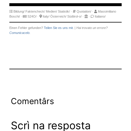
Bildung/
Faktencheck/
Medien/
Statistik/
·
Quotation/
·
Massimiliano
Boschi/
·
S24O/
·
Italy/
Österreich/
Südtirol-o/
·
·
Italiano/
Einen Fehler gefunden?
Teilen Sie es uns mit.
|
Hai trovato un errore?
Comunicacelo.
Comentârs
Scrì na resposta