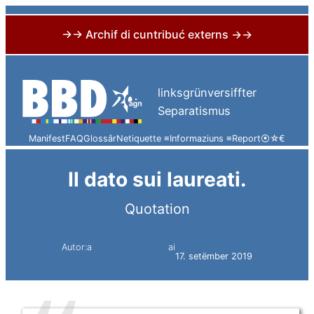
→→ Archif di cuntribuć externs →→
Skip
to
linksgrünversiffter
content
Separatismus
Manifest
FAQ
Glossâr
Netiquette ≡
Informaziuns ≡
Report
⦿
☆
€
Il dato sui laureati.
Quotation
Autor:a
ai
Simon Constantini
17. setëmber 2019