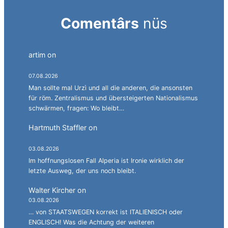
Comentârs
nüs
artim
on
Südtirol als Personalagentur des
italienischen Staates.
07.08.2026
Man sollte mal Urzì und all die anderen, die ansonsten
für röm. Zentralismus und übersteigerten Nationalismus
schwärmen, fragen: Wo bleibt…
Hartmuth Staffler
on
Sprachen jonglieren mit
Alperia.
03.08.2026
Im hoffnungslosen Fall Alperia ist Ironie wirklich der
letzte Ausweg, der uns noch bleibt.
Walter Kircher
on
Ein Gang durch die Stadelgasse.
03.08.2026
… von STAATSWEGEN korrekt ist ITALIENISCH oder
ENGLISCH! Was die Achtung der weiteren