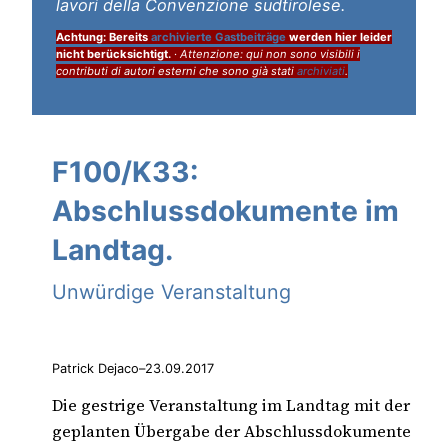
lavori della Convenzione sudtirolese.
Achtung: Bereits
archivierte Gastbeiträge
werden hier leider
nicht berücksichtigt.
·
Attenzione: qui non sono visibili i
contributi di autori esterni che sono già stati
archiviati
.
F100/K33:
Abschlussdokumente im
Landtag.
Unwürdige Veranstaltung
Patrick Dejaco
–
23.09.2017
Die gestrige Veranstaltung im Landtag mit der
geplanten Übergabe der Abschlussdokumente