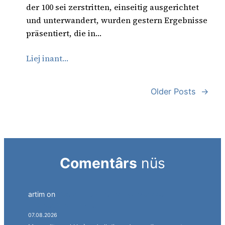
der 100 sei zerstritten, einseitig ausgerichtet
und unterwandert, wurden gestern Ergebnisse
präsentiert, die in…
Liej inant…
Older Posts
→
Comentârs
nüs
artim
on
Südtirol als Personalagentur des
italienischen Staates.
07.08.2026