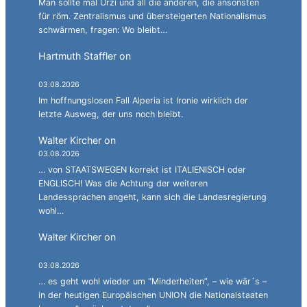
Man sollte mal Urzì und all die anderen, die ansonsten
für röm. Zentralismus und übersteigerten Nationalismus
schwärmen, fragen: Wo bleibt…
Hartmuth Staffler
on
Sprachen jonglieren mit
Alperia.
03.08.2026
Im hoffnungslosen Fall Alperia ist Ironie wirklich der
letzte Ausweg, der uns noch bleibt.
Walter Kircher
on
Ein Gang durch die Stadelgasse.
03.08.2026
… von STAATSWEGEN korrekt ist ITALIENISCH oder
ENGLISCH! Was die Achtung der weiteren
Landessprachen angeht, kann sich die Landesregierung
wohl…
Walter Kircher
on
La jënt basca à cumbatù y
cumbat mo for per la ndependënza.
03.08.2026
… es geht wohl wieder um “Minderheiten”, – wie wär´s –
in der heutigen Europäischen UNION die Nationalstaaten