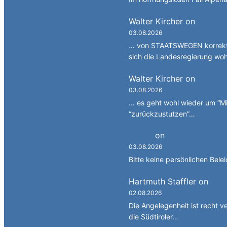
Walter Kircher
on
Ein Gan
03.08.2026
… von STAATSWEGEN korrekt 
sich die Landesregierung wo
Walter Kircher
on
La jënt
03.08.2026
… es geht wohl wieder um “Mi
“zurückzustutzen”…
Simon
on
JG: Auf dem re
03.08.2026
Bitte keine persönlichen Bele
Hartmuth Staffler
on
JG: 
02.08.2026
Die Angelegenheit ist recht v
die Südtiroler…