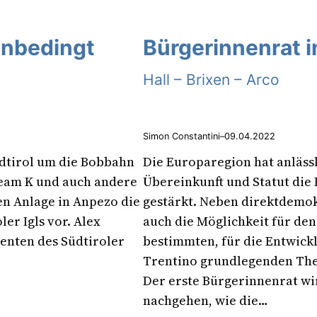
 unbedingt
Bürgerinnenrat i
Hall – Brixen – Arco
Simon Constantini
–
09.04.2022
üdtirol um die Bobbahn
Die Europaregion hat anläss
Team K und auch andere
Übereinkunft und Statut die
en Anlage in Anpezo die
gestärkt. Neben direktdemok
er Igls vor. Alex
auch die Möglichkeit für den
denten des Südtiroler
bestimmten, für die Entwickl
Trentino grundlegenden The
Der erste Bürgerinnenrat wi
nachgehen, wie die…