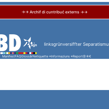
→→ Archif di cuntribuć externs →→
linksgrünversiffter Separatismu
Manifest
FAQ
Glossâr
Netiquette ≡
Informaziuns ≡
Report
⦿
☆
€