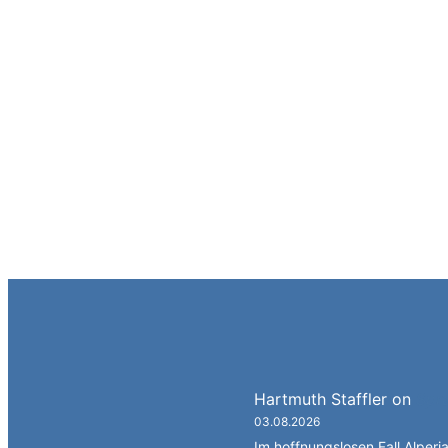
Hartmuth Staffler
on
Spra
03.08.2026
Im hoffnungslosen Fall Alperia