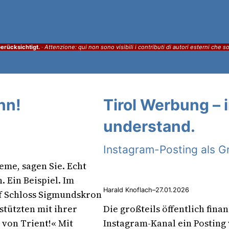
erücksichtigt.
·
Attenzione: qui non sono visibili i contributi di autori esterni che s
nn!
Tirol Werbung – 
understand.
Instagram-Posting als Gri
leme, sagen Sie. Echt
n. Ein Beispiel. Im
Harald Knoflach
–
27.01.2026
f Schloss Sigmundskron
stützten mit ihrer
Die großteils öffentlich fin
 von Trient!« Mit
Instagram-Kanal ein Posting v