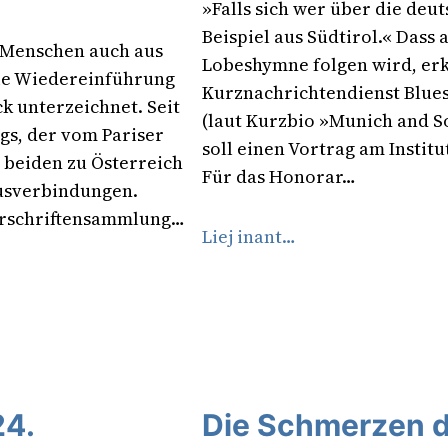
»Falls sich wer über die deut
Beispiel aus Südtirol.« Dass 
e Menschen auch aus
Lobeshymne folgen wird, erkl
die Wiedereinführung
Kurznachrichtendienst Bluesk
k unterzeichnet. Seit
(laut Kurzbio »Munich and S
gs, der vom Pariser
soll einen Vortrag am Instit
 beiden zu Österreich
Für das Honorar…
usverbindungen.
terschriftensammlung…
Liej inant…
24.
Die Schmerzen de