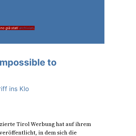
ono già stati
archiviati
.
impossible to
ff ins Klo
anzierte Tirol Werbung hat auf ihrem
eröffentlicht, in dem sich die