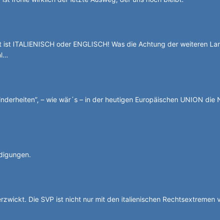
g durch die Stadelgasse.
ist ITALIENISCH oder ENGLISCH! Was die Achtung der weiteren La
hl…
 basca à cumbatù y cumbat mo for per la ndependënza.
nderheiten”, – wie wär´s – in der heutigen Europäischen UNION die 
chten Auge halbblind.
idigungen.
Auf dem rechten Auge halbblind.
erzwickt. Die SVP ist nicht nur mit den italienischen Rechtsextremen