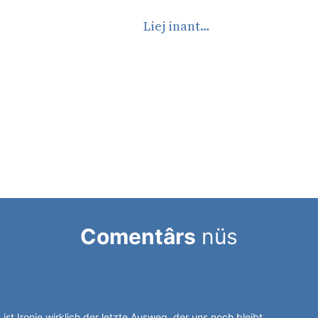
Liej inant…
Comentârs
nüs
chen jonglieren mit Alperia.
 ist Ironie wirklich der letzte Ausweg, der uns noch bleibt.