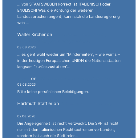
… von STAATSWEGEN korrekt ist ITALIENISCH oder
ENGLISCH! Was die Achtung der weiteren
Landessprachen angeht, kann sich die Landesregierung
wohl…
Walter Kircher
on
La jënt basca à cumbatù y
cumbat mo for per la ndependënza.
03.08.2026
… es geht wohl wieder um “Minderheiten”, – wie wär´s –
in der heutigen Europäischen UNION die Nationalstaaten
langsam “zurückzustutzen”…
Simon
on
JG: Auf dem rechten Auge halbblind.
03.08.2026
Bitte keine persönlichen Beleidigungen.
Hartmuth Staffler
on
JG: Auf dem rechten Auge
halbblind.
02.08.2026
Die Angelegenheit ist recht verzwickt. Die SVP ist nicht
nur mit den italienischen Rechtsextremen verbandelt,
sondern hat auch die Südtiroler…