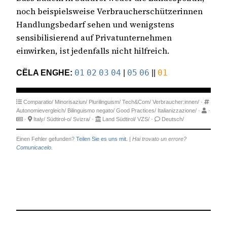
noch beispielsweise Verbraucherschützerinnen
Handlungsbedarf sehen und wenigstens
sensibilisierend auf Privatunternehmen
einwirken, ist jedenfalls nicht hilfreich.
CËLA ENGHE:
01
02
03
04
|
05
06
||
01
Comparatio/
Minorisaziun/
Plurilinguism/
Tech&Com/
Verbraucher:innen/
·
Autonomievergleich/
Bilinguismo negato/
Good Practices/
Italianizzazione/
·
·
·
Italy/
Südtirol-o/
Svizra/
·
Land Südtirol/
VZS/
·
Deutsch/
Einen Fehler gefunden?
Teilen Sie es uns mit.
|
Hai trovato un errore?
Comunicacelo.