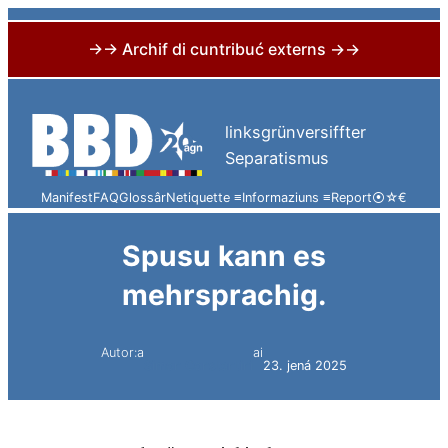
→→ Archif di cuntribuć externs →→
Skip
to
linksgrünversiffter
content
Separatismus
Manifest
FAQ
Glossâr
Netiquette ≡
Informaziuns ≡
Report
⦿
☆
€
Spusu kann es
mehrsprachig.
Autor:a
ai
Simon Constantini
23. jená 2025