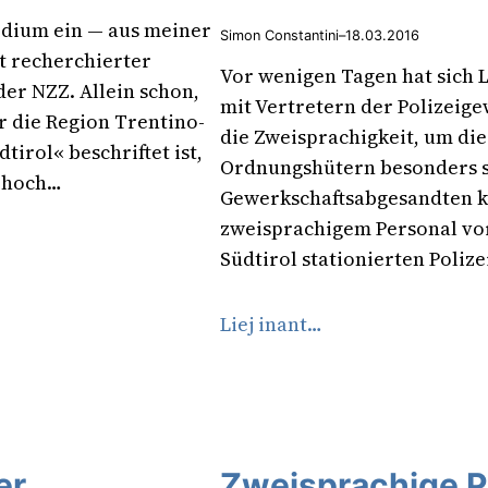
edium ein — aus meiner
Simon Constantini
–
18.03.2016
t recherchierter
Vor wenigen Tagen hat sic
der NZZ. Allein schon,
mit Vertretern der Polizeig
ar die Region Trentino-
die Zweisprachigkeit, um di
tirol« beschriftet ist,
Ordnungshütern besonders sch
e hoch…
Gewerkschaftsabgesandten kl
zweisprachigem Personal vor
Südtirol stationierten Poli
Liej inant…
r.
Zweisprachige Po