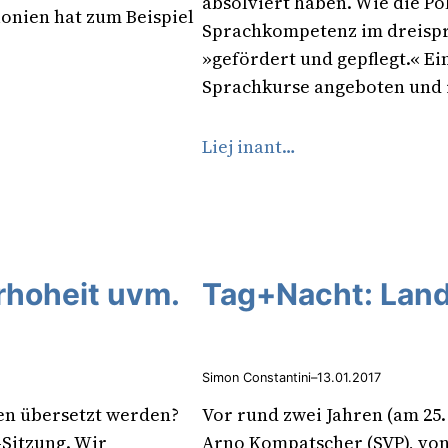
absolviert haben. Wie die Po
lonien hat zum Beispiel
Sprachkompetenz im dreispra
»gefördert und gepflegt.« Ei
Sprachkurse angeboten und
Liej inant…
rhoheit uvm.
Tag+Nacht: Land
Simon Constantini
–
13.01.2017
ten übersetzt werden?
Vor rund zwei Jahren (am 25
-Sitzung. Wir
Arno Kompatscher (SVP), von 