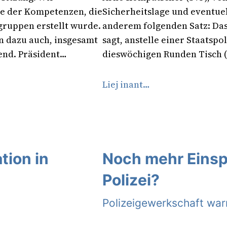
ste der Kompetenzen, die
Sicherheitslage und eventue
gruppen erstellt wurde.
anderem folgenden Satz: Da
n dazu auch, insgesamt
sagt, anstelle einer Staatspo
end. Präsident…
dieswöchigen Runden Tisch 
Liej inant…
tion in
Noch mehr Einspr
Polizei?
Polizeigewerkschaft wa