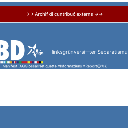
→→ Archif di cuntribuć externs →→
linksgrünversiffter Separatismu
Manifest
FAQ
Glossâr
Netiquette ≡
Informaziuns ≡
Report
⦿
☆
€