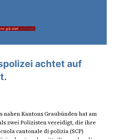
ono già stati
archiviati
.
polizei achtet auf
t.
des nahen Kantons Graubünden hat am
 zwei Polizisten vereidigt, die ihre
cuola cantonale di polizia (SCP)