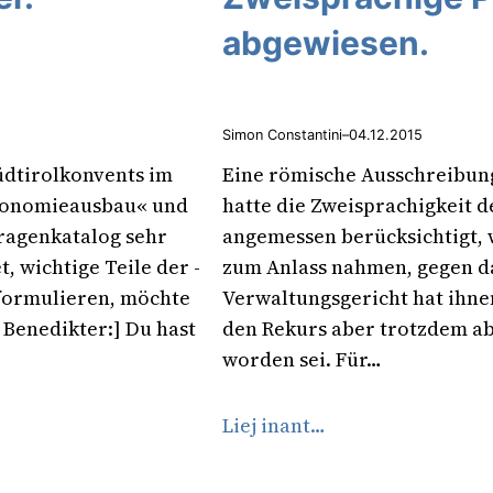
abgewiesen.
Simon Constantini
–
04.12.2015
üdtirolkonvents im
Eine römische Ausschreibung 
utonomieausbau« und
hatte die Zweisprachigkeit 
ragenkatalog sehr
angemessen berücksichtigt,
t, wichtige Teile der -
zum Anlass nahmen, gegen da
uformulieren, möchte
Verwaltungsgericht hat ihne
 Benedikter:] Du hast
den Rekurs aber trotzdem abg
worden sei. Für…
Liej inant…