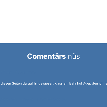
Comentârs
nüs
uf dem Abstellgleis.
diesen Seiten darauf hingewiesen, dass am Bahnhof Auer, den ich r
sonalagentur des italienischen Staates.