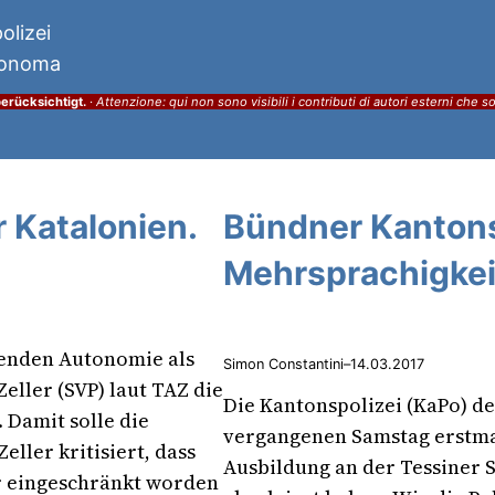
olizei
utonoma
erücksichtigt.
·
Attenzione: qui non sono visibili i contributi di autori esterni che s
 Katalonien.
Bündner Kantons
Mehrsprachigkei
henden Autonomie als
Simon Constantini
–
14.03.2017
eller (SVP) laut TAZ die
Die Kantonspolizei (KaPo) 
Damit solle die
vergangenen Samstag erstmals
ller kritisiert, dass
Ausbildung an der Tessiner S
r eingeschränkt worden