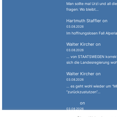
Man sollte mal Urzì und all d
fragen: Wo bleibt…
Hartmuth Staffler
on
Spra
03.08.2026
Im hoffnungslosen Fall Alperia
Walter Kircher
on
Ein Gan
03.08.2026
… von STAATSWEGEN korrekt 
sich die Landesregierung wo
Walter Kircher
on
La jënt
03.08.2026
… es geht wohl wieder um “Mi
“zurückzustutzen”…
Simon
on
JG: Auf dem re
03.08.2026
Bitte keine persönlichen Bele