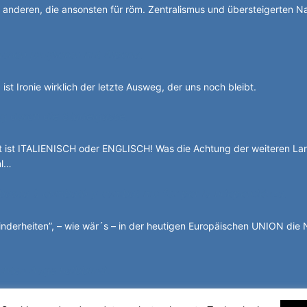
ie anderen, die ansonsten für röm. Zentralismus und übersteigerten 
chen jonglieren mit Alperia.
 ist Ironie wirklich der letzte Ausweg, der uns noch bleibt.
g durch die Stadelgasse.
ist ITALIENISCH oder ENGLISCH! Was die Achtung der weiteren La
hl…
 basca à cumbatù y cumbat mo for per la ndependënza.
nderheiten”, – wie wär´s – in der heutigen Europäischen UNION die 
chten Auge halbblind.
idigungen.