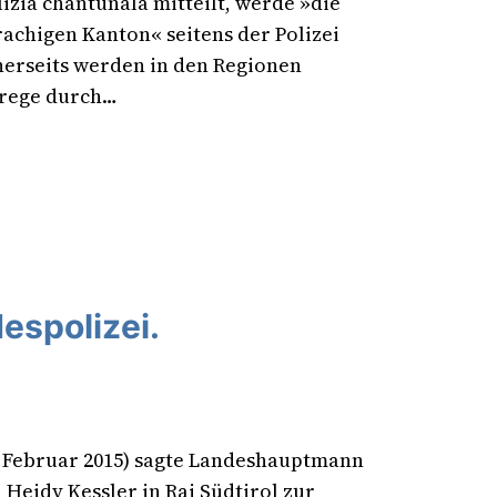
lizia chantunala mitteilt, werde »die
chigen Kanton« seitens der Polizei
nerseits werden in den Regionen
 rege durch…
espolizei.
. Februar 2015) sagte Landeshauptmann
Heidy Kessler in Rai Südtirol zur