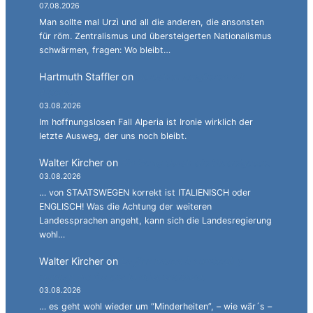
07.08.2026
Man sollte mal Urzì und all die anderen, die ansonsten
für röm. Zentralismus und übersteigerten Nationalismus
schwärmen, fragen: Wo bleibt…
Hartmuth Staffler
on
Sprachen jonglieren mit
Alperia.
03.08.2026
Im hoffnungslosen Fall Alperia ist Ironie wirklich der
letzte Ausweg, der uns noch bleibt.
Walter Kircher
on
Ein Gang durch die Stadelgasse.
03.08.2026
… von STAATSWEGEN korrekt ist ITALIENISCH oder
ENGLISCH! Was die Achtung der weiteren
Landessprachen angeht, kann sich die Landesregierung
wohl…
Walter Kircher
on
La jënt basca à cumbatù y
cumbat mo for per la ndependënza.
03.08.2026
… es geht wohl wieder um “Minderheiten”, – wie wär´s –