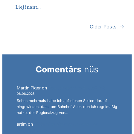
Liej inant…
Older Posts
→
Comentârs
nüs
Martin Piger
on
Deutsch auf dem Abstellgleis.
08.08.2026
Schon mehrmals habe ich auf diesen Seiten darauf
hingewiesen, dass am Bahnhof Auer, den ich regelmäßig
nutze, der Regionalzug von…
artim
on
Südtirol als Personalagentur des
italienischen Staates.