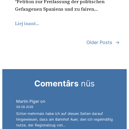
“Petition zur Freilassung der politischen
Gefangenen Spaniens und zu fairen…
Liej inant…
Older Posts
→
Comentârs
nüs
Martin Piger
on
Deutsch auf dem Abstellgleis.
08.08.2026
Schon mehrmals habe ich auf diesen Seiten darauf
hingewiesen, dass am Bahnhof Auer, den ich regelmäßig
nutze, der Regionalzug von…