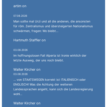
artim
on
Südtirol als Personalagentur des
italienischen Staates.
07.08.2026
Man sollte mal Urzì und all die anderen, die ansonsten
für röm. Zentralismus und übersteigerten Nationalismus
schwärmen, fragen: Wo bleibt…
Hartmuth Staffler
on
Sprachen jonglieren mit
Alperia.
03.08.2026
Im hoffnungslosen Fall Alperia ist Ironie wirklich der
letzte Ausweg, der uns noch bleibt.
Walter Kircher
on
Ein Gang durch die Stadelgasse.
03.08.2026
… von STAATSWEGEN korrekt ist ITALIENISCH oder
ENGLISCH! Was die Achtung der weiteren
Landessprachen angeht, kann sich die Landesregierung
wohl…
Walter Kircher
on
La jënt basca à cumbatù y