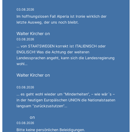
Alperia.
03.08.2026
Im hoffnungslosen Fall Alperia ist Ironie wirklich der
letzte Ausweg, der uns noch bleibt.
Walter Kircher
on
Ein Gang durch die Stadelgasse.
03.08.2026
… von STAATSWEGEN korrekt ist ITALIENISCH oder
ENGLISCH! Was die Achtung der weiteren
Landessprachen angeht, kann sich die Landesregierung
wohl…
Walter Kircher
on
La jënt basca à cumbatù y
cumbat mo for per la ndependënza.
03.08.2026
… es geht wohl wieder um “Minderheiten”, – wie wär´s –
in der heutigen Europäischen UNION die Nationalstaaten
langsam “zurückzustutzen”…
Simon
on
JG: Auf dem rechten Auge halbblind.
03.08.2026
Bitte keine persönlichen Beleidigungen.