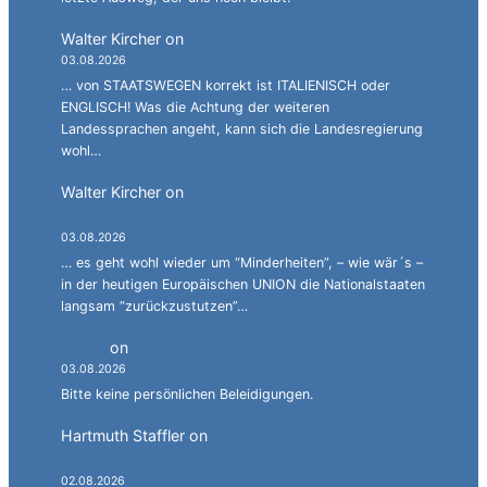
Walter Kircher
on
Ein Gang durch die Stadelgasse.
03.08.2026
… von STAATSWEGEN korrekt ist ITALIENISCH oder
ENGLISCH! Was die Achtung der weiteren
Landessprachen angeht, kann sich die Landesregierung
wohl…
Walter Kircher
on
La jënt basca à cumbatù y
cumbat mo for per la ndependënza.
03.08.2026
… es geht wohl wieder um “Minderheiten”, – wie wär´s –
in der heutigen Europäischen UNION die Nationalstaaten
langsam “zurückzustutzen”…
Simon
on
JG: Auf dem rechten Auge halbblind.
03.08.2026
Bitte keine persönlichen Beleidigungen.
Hartmuth Staffler
on
JG: Auf dem rechten Auge
halbblind.
02.08.2026