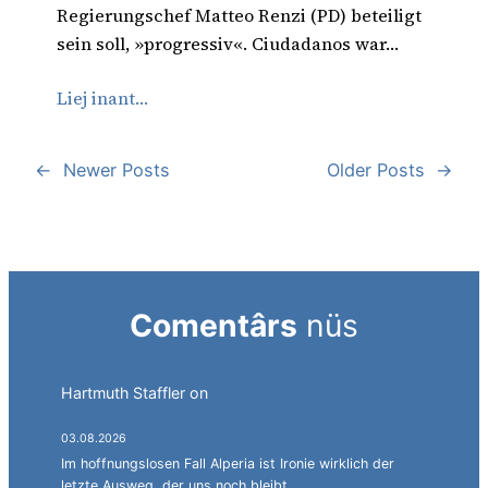
Regierungschef Matteo Renzi (PD) beteiligt
sein soll, »progressiv«. Ciudadanos war…
Liej inant…
←
Newer Posts
Older Posts
→
Comentârs
nüs
Hartmuth Staffler
on
Sprachen jonglieren mit
Alperia.
03.08.2026
Im hoffnungslosen Fall Alperia ist Ironie wirklich der
letzte Ausweg, der uns noch bleibt.