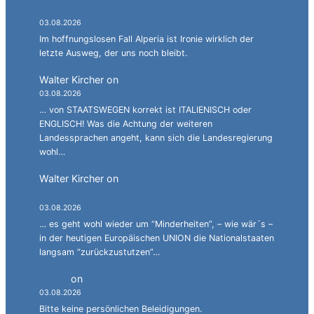
Alperia.
03.08.2026
Im hoffnungslosen Fall Alperia ist Ironie wirklich der
letzte Ausweg, der uns noch bleibt.
Walter Kircher
on
Ein Gang durch die Stadelgasse.
03.08.2026
… von STAATSWEGEN korrekt ist ITALIENISCH oder
ENGLISCH! Was die Achtung der weiteren
Landessprachen angeht, kann sich die Landesregierung
wohl…
Walter Kircher
on
La jënt basca à cumbatù y
cumbat mo for per la ndependënza.
03.08.2026
… es geht wohl wieder um “Minderheiten”, – wie wär´s –
in der heutigen Europäischen UNION die Nationalstaaten
langsam “zurückzustutzen”…
Simon
on
JG: Auf dem rechten Auge halbblind.
03.08.2026
Bitte keine persönlichen Beleidigungen.