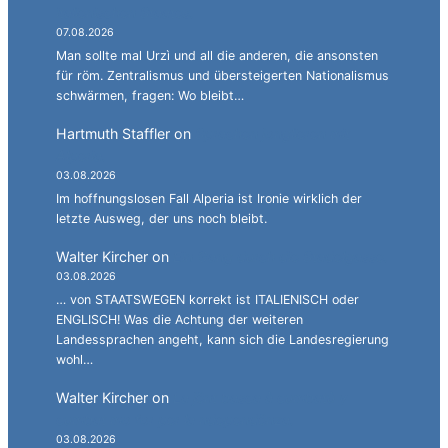
italienischen Staates.
07.08.2026
Man sollte mal Urzì und all die anderen, die ansonsten
für röm. Zentralismus und übersteigerten Nationalismus
schwärmen, fragen: Wo bleibt…
Hartmuth Staffler
on
Sprachen jonglieren mit
Alperia.
03.08.2026
Im hoffnungslosen Fall Alperia ist Ironie wirklich der
letzte Ausweg, der uns noch bleibt.
Walter Kircher
on
Ein Gang durch die Stadelgasse.
03.08.2026
… von STAATSWEGEN korrekt ist ITALIENISCH oder
ENGLISCH! Was die Achtung der weiteren
Landessprachen angeht, kann sich die Landesregierung
wohl…
Walter Kircher
on
La jënt basca à cumbatù y
cumbat mo for per la ndependënza.
03.08.2026