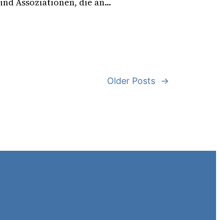
ind Assoziationen, die an…
Older Posts
→