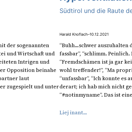
Südtirol und die Raute d
Harald Knoflach
–
10.12.2021
 mit der sogenannten
“Buhh…schwer auszuhalten di
tei und Wirtschaft und
fassbar”, “schlimm. Peinlich
eiteten Intrigen und
“Fremdschämen ist ja gar ke
 der Opposition beinahe
wohl treffender!”, “Ma propr
partner laut
“unfassbar”, “Ich konnte es a
r zugespielt und unter
derart; ich hab mich nicht g
“#notinmyname”. Das ist ein
Liej inant…