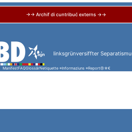
→→ Archif di cuntribuć externs →→
linksgrünversiffter Separatismu
Manifest
FAQ
Glossâr
Netiquette ≡
Informaziuns ≡
Report
⦿
☆
€