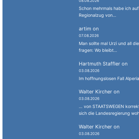
08.08.2026
Schon mehrmals habe ich auf 
Regionalzug von…
artim
on
Südtirol als Per
07.08.2026
Man sollte mal Urzì und all d
fragen: Wo bleibt…
Hartmuth Staffler
on
Spra
03.08.2026
Im hoffnungslosen Fall Alperia
Walter Kircher
on
Ein Gan
03.08.2026
… von STAATSWEGEN korrekt 
sich die Landesregierung wo
Walter Kircher
on
La jënt
03.08.2026