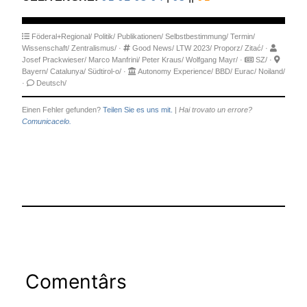
Föderal+Regional/
Politik/
Publikationen/
Selbstbestimmung/
Termin/
Wissenschaft/
Zentralismus/
·
Good News/
LTW 2023/
Proporz/
Zitać/
·
Josef Prackwieser/
Marco Manfrini/
Peter Kraus/
Wolfgang Mayr/
·
SZ/
·
Bayern/
Catalunya/
Südtirol-o/
·
Autonomy Experience/
BBD/
Eurac/
Noiland/
·
Deutsch/
Einen Fehler gefunden?
Teilen Sie es uns mit.
|
Hai trovato un errore?
Comunicacelo.
Comentârs