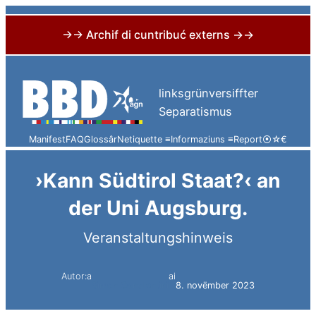
→→ Archif di cuntribuć externs →→
Skip
to
linksgrünversiffter
content
Separatismus
Manifest
FAQ
Glossâr
Netiquette ≡
Informaziuns ≡
Report
⦿
☆
€
›Kann Südtirol Staat?‹ an
der Uni Augsburg.
Veranstaltungshinweis
Autor:a
ai
Simon Constantini
8. novëmber 2023