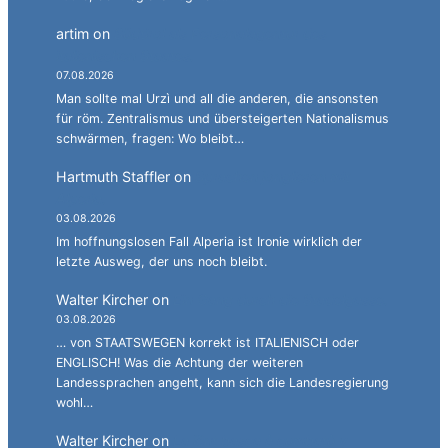
artim
on
Südtirol als Personalagentur des
italienischen Staates.
07.08.2026
Man sollte mal Urzì und all die anderen, die ansonsten
für röm. Zentralismus und übersteigerten Nationalismus
schwärmen, fragen: Wo bleibt…
Hartmuth Staffler
on
Sprachen jonglieren mit
Alperia.
03.08.2026
Im hoffnungslosen Fall Alperia ist Ironie wirklich der
letzte Ausweg, der uns noch bleibt.
Walter Kircher
on
Ein Gang durch die Stadelgasse.
03.08.2026
… von STAATSWEGEN korrekt ist ITALIENISCH oder
ENGLISCH! Was die Achtung der weiteren
Landessprachen angeht, kann sich die Landesregierung
wohl…
Walter Kircher
on
La jënt basca à cumbatù y