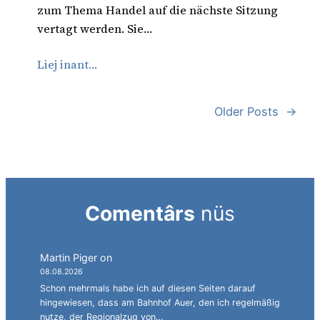
zum Thema Handel auf die nächste Sitzung
vertagt werden. Sie…
Liej inant…
Older Posts
→
Comentârs
nüs
Martin Piger
on
Deutsch auf dem Abstellgleis.
08.08.2026
Schon mehrmals habe ich auf diesen Seiten darauf
hingewiesen, dass am Bahnhof Auer, den ich regelmäßig
nutze, der Regionalzug von…