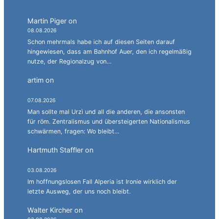
Martin Piger
on
Deutsch auf dem Abstellgleis.
08.08.2026
Schon mehrmals habe ich auf diesen Seiten darauf
hingewiesen, dass am Bahnhof Auer, den ich regelmäßig
nutze, der Regionalzug von…
artim
on
Südtirol als Personalagentur des
italienischen Staates.
07.08.2026
Man sollte mal Urzì und all die anderen, die ansonsten
für röm. Zentralismus und übersteigerten Nationalismus
schwärmen, fragen: Wo bleibt…
Hartmuth Staffler
on
Sprachen jonglieren mit
Alperia.
03.08.2026
Im hoffnungslosen Fall Alperia ist Ironie wirklich der
letzte Ausweg, der uns noch bleibt.
Walter Kircher
on
Ein Gang durch die Stadelgasse.