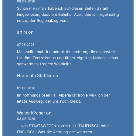
08.08.2026
Schon mehrmals habe ich auf diesen Seiten darauf
hingewiesen, dass am Bahnhof Auer, den ich regelmäßig
nutze, der Regionalzug von…
artim
on
Südtirol als Personalagentur des
italienischen Staates.
07.08.2026
Man sollte mal Urzì und all die anderen, die ansonsten
für röm. Zentralismus und übersteigerten Nationalismus
schwärmen, fragen: Wo bleibt…
Hartmuth Staffler
on
Sprachen jonglieren mit
Alperia.
03.08.2026
Im hoffnungslosen Fall Alperia ist Ironie wirklich der
letzte Ausweg, der uns noch bleibt.
Walter Kircher
on
Ein Gang durch die Stadelgasse.
03.08.2026
… von STAATSWEGEN korrekt ist ITALIENISCH oder
ENGLISCH! Was die Achtung der weiteren