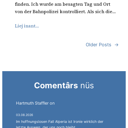
finden. Ich wurde am besagten Tag und Ort
von der Bahnpolizei kontrolliert. Als sich die…
Liej inant…
Older Posts
→
Comentârs
nüs
Hartmuth Staffler
on
Sprachen jonglieren mit
Alperia.
03.08.2026
Im hoffnungslosen Fall Alperia ist Ironie wirklich der
letzte Ausweg, der uns noch bleibt.