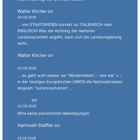
Walter Kircher
on
Ein Gang durch die Stadelgasse.
03.08.2026
… von STAATSWEGEN korrekt ist ITALIENISCH oder
ENGLISCH! Was die Achtung der weiteren
Landessprachen angeht, kann sich die Landesregierung
wohl…
Walter Kircher
on
La jënt basca à cumbatù y
cumbat mo for per la ndependënza.
03.08.2026
… es geht wohl wieder um “Minderheiten”, – wie wär´s –
in der heutigen Europäischen UNION die Nationalstaaten
langsam “zurückzustutzen”…
Simon
on
JG: Auf dem rechten Auge halbblind.
03.08.2026
Bitte keine persönlichen Beleidigungen.
Hartmuth Staffler
on
JG: Auf dem rechten Auge
halbblind.
02.08.2026