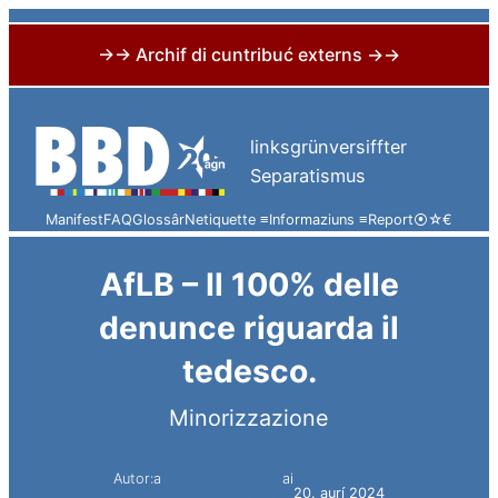
→→ Archif di cuntribuć externs →→
Skip
to
linksgrünversiffter
content
Separatismus
Manifest
FAQ
Glossâr
Netiquette ≡
Informaziuns ≡
Report
⦿
☆
€
AfLB – Il 100% delle
denunce riguarda il
tedesco.
Minorizzazione
Autor:a
ai
Simon Constantini
20. aurí 2024