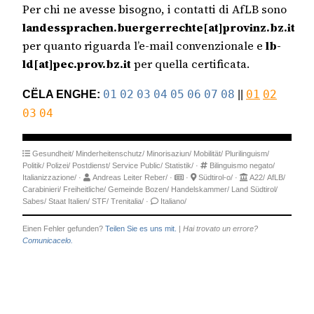
Per chi ne avesse bisogno, i contatti di AfLB sono
landessprachen.buergerrechte[at]provinz.bz.it
per quanto riguarda l’e-mail convenzionale e
lb-
ld[at]pec.prov.bz.it
per quella certificata.
CËLA ENGHE:
01
02
03
04
05
06
07
08
||
01
02
03
04
Gesundheit/
Minderheitenschutz/
Minorisaziun/
Mobilität/
Plurilinguism/
Politik/
Polizei/
Postdienst/
Service Public/
Statistik/
·
Bilinguismo negato/
Italianizzazione/
·
Andreas Leiter Reber/
·
·
Südtirol-o/
·
A22/
AfLB/
Carabinieri/
Freiheitliche/
Gemeinde Bozen/
Handelskammer/
Land Südtirol/
Sabes/
Staat Italien/
STF/
Trenitalia/
·
Italiano/
Einen Fehler gefunden?
Teilen Sie es uns mit.
|
Hai trovato un errore?
Comunicacelo.