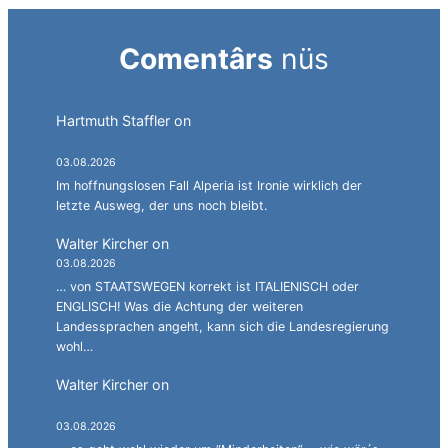
Comentârs
nüs
Hartmuth Staffler
on
Sprachen jonglieren mit
Alperia.
03.08.2026
Im hoffnungslosen Fall Alperia ist Ironie wirklich der
letzte Ausweg, der uns noch bleibt.
Walter Kircher
on
Ein Gang durch die Stadelgasse.
03.08.2026
… von STAATSWEGEN korrekt ist ITALIENISCH oder
ENGLISCH! Was die Achtung der weiteren
Landessprachen angeht, kann sich die Landesregierung
wohl…
Walter Kircher
on
La jënt basca à cumbatù y
cumbat mo for per la ndependënza.
03.08.2026