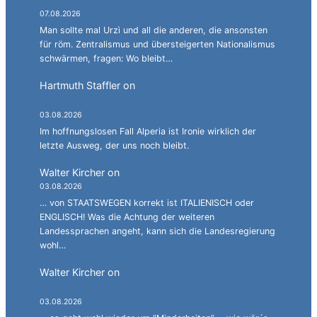
07.08.2026
Man sollte mal Urzì und all die anderen, die ansonsten
für röm. Zentralismus und übersteigerten Nationalismus
schwärmen, fragen: Wo bleibt…
Hartmuth Staffler
on
Sprachen jonglieren mit
Alperia.
03.08.2026
Im hoffnungslosen Fall Alperia ist Ironie wirklich der
letzte Ausweg, der uns noch bleibt.
Walter Kircher
on
Ein Gang durch die Stadelgasse.
03.08.2026
… von STAATSWEGEN korrekt ist ITALIENISCH oder
ENGLISCH! Was die Achtung der weiteren
Landessprachen angeht, kann sich die Landesregierung
wohl…
Walter Kircher
on
La jënt basca à cumbatù y
cumbat mo for per la ndependënza.
03.08.2026