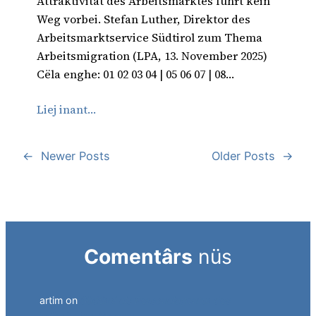
Attraktivität des Arbeitsmarktes führt kein
Weg vorbei. Stefan Luther, Direktor des
Arbeitsmarktservice Südtirol zum Thema
Arbeitsmigration (LPA, 13. November 2025)
Cëla enghe: 01 02 03 04 | 05 06 07 | 08…
Liej inant…
←
Newer Posts
Older Posts
→
Comentârs
nüs
artim
on
Südtirol als Personalagentur des
italienischen Staates.