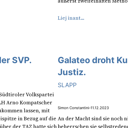
äußerst zweifelhaften Metho
Liej inant…
der SVP.
Galateo droht K
Justiz.
SLAPP
Südtiroler Volkspartei
LH Arno Kompatscher
Simon Constantini
–
11.12.2023
ukommen lassen, mit
spitze in Bezug auf die
An der Macht sind sie noch n
ber der TAZ hatte sich
beherrschen sie selbstreden