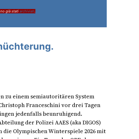
ono già stati
archiviati
.
chüchterung.
hen zu einem semiautoritären System
Christoph Franceschini vor drei Tagen
klingen jedenfalls beunruhigend.
Abteilung der Polizei AAES (aka DIGOS)
n die Olympischen Winterspiele 2026 mit