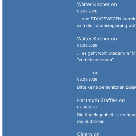
Walter Kircher
on
Ein Gan
03.08.2026
… von STAATSWEGEN korrekt 
sich die Landesregierung wo
Walter Kircher
on
La jënt
03.08.2026
… es geht wohl wieder um “Mi
“zurückzustutzen”…
Simon
on
JG: Auf dem re
03.08.2026
Bitte keine persönlichen Bele
Hartmuth Staffler
on
JG: 
02.08.2026
Die Angelegenheit ist recht v
die Südtiroler…
Cicero
on
Melanie und Fa