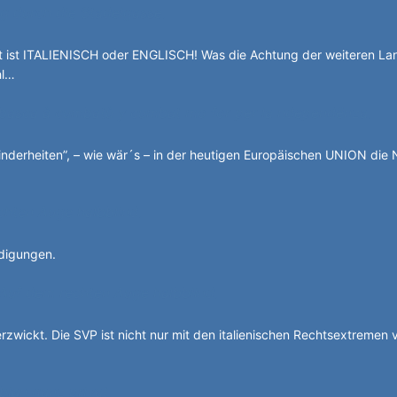
g durch die Stadelgasse.
ist ITALIENISCH oder ENGLISCH! Was die Achtung der weiteren La
hl…
 basca à cumbatù y cumbat mo for per la ndependënza.
nderheiten”, – wie wär´s – in der heutigen Europäischen UNION die 
chten Auge halbblind.
idigungen.
Auf dem rechten Auge halbblind.
erzwickt. Die SVP ist nicht nur mit den italienischen Rechtsextremen
bian ganz privat.