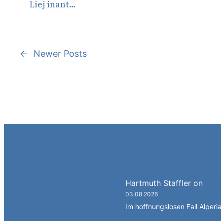
Liej inant…
←
Newer Posts
Hartmuth Staffler
on
Spra
03.08.2026
Im hoffnungslosen Fall Alperia