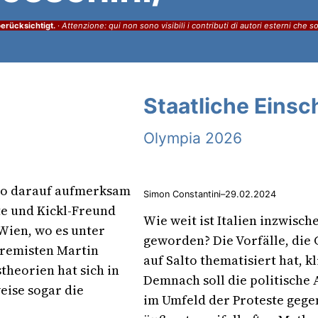
erücksichtigt.
·
Attenzione: qui non sono visibili i contributi di autori esterni che s
Staatliche Eins
Olympia 2026
lto darauf aufmerksam
Simon Constantini
–
29.02.2024
e und Kickl-Freund
Wie weit ist Italien inzwisc
Wien, wo es unter
geworden? Die Vorfälle, die 
tremisten Martin
auf Salto thematisiert hat, 
theorien hat sich in
Demnach soll die politische 
eise sogar die
im Umfeld der Proteste gege