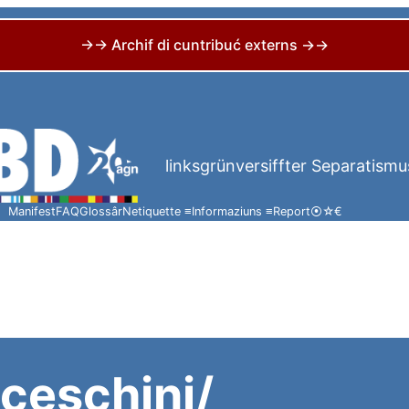
→→ Archif di cuntribuć externs →→
linksgrünversiffter Separatismu
Manifest
FAQ
Glossâr
Netiquette ≡
Informaziuns ≡
Report
⦿
☆
€
ceschini/