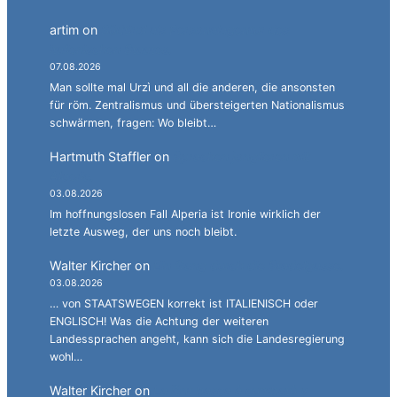
artim
on
Südtirol als Personalagentur des
italienischen Staates.
07.08.2026
Man sollte mal Urzì und all die anderen, die ansonsten
für röm. Zentralismus und übersteigerten Nationalismus
schwärmen, fragen: Wo bleibt…
Hartmuth Staffler
on
Sprachen jonglieren mit
Alperia.
03.08.2026
Im hoffnungslosen Fall Alperia ist Ironie wirklich der
letzte Ausweg, der uns noch bleibt.
Walter Kircher
on
Ein Gang durch die Stadelgasse.
03.08.2026
… von STAATSWEGEN korrekt ist ITALIENISCH oder
ENGLISCH! Was die Achtung der weiteren
Landessprachen angeht, kann sich die Landesregierung
wohl…
Walter Kircher
on
La jënt basca à cumbatù y