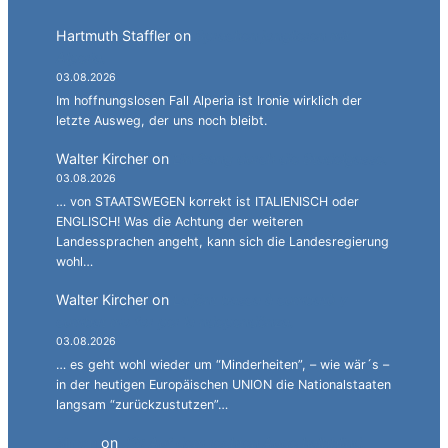
Hartmuth Staffler
on
Sprachen jonglieren mit
Alperia.
03.08.2026
Im hoffnungslosen Fall Alperia ist Ironie wirklich der
letzte Ausweg, der uns noch bleibt.
Walter Kircher
on
Ein Gang durch die Stadelgasse.
03.08.2026
… von STAATSWEGEN korrekt ist ITALIENISCH oder
ENGLISCH! Was die Achtung der weiteren
Landessprachen angeht, kann sich die Landesregierung
wohl…
Walter Kircher
on
La jënt basca à cumbatù y
cumbat mo for per la ndependënza.
03.08.2026
… es geht wohl wieder um “Minderheiten”, – wie wär´s –
in der heutigen Europäischen UNION die Nationalstaaten
langsam “zurückzustutzen”…
Simon
on
JG: Auf dem rechten Auge halbblind.