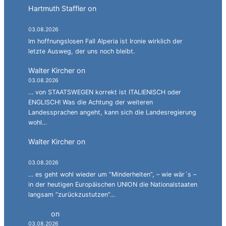
Hartmuth Staffler
on
Sprachen jonglieren mit
Alperia.
03.08.2026
Im hoffnungslosen Fall Alperia ist Ironie wirklich der
letzte Ausweg, der uns noch bleibt.
Walter Kircher
on
Ein Gang durch die Stadelgasse.
03.08.2026
… von STAATSWEGEN korrekt ist ITALIENISCH oder
ENGLISCH! Was die Achtung der weiteren
Landessprachen angeht, kann sich die Landesregierung
wohl…
Walter Kircher
on
La jënt basca à cumbatù y
cumbat mo for per la ndependënza.
03.08.2026
… es geht wohl wieder um “Minderheiten”, – wie wär´s –
in der heutigen Europäischen UNION die Nationalstaaten
langsam “zurückzustutzen”…
Simon
on
JG: Auf dem rechten Auge halbblind.
03.08.2026