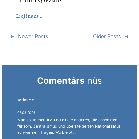
tutto il disprezzo e…
Liej inant…
←
Newer Posts
Older Posts
→
Comentârs
nüs
artim
on
Südtirol als Personalagentur des
italienischen Staates.
07.08.2026
Man sollte mal Urzì und all die anderen, die ansonsten
für röm. Zentralismus und übersteigerten Nationalismus
schwärmen, fragen: Wo bleibt…