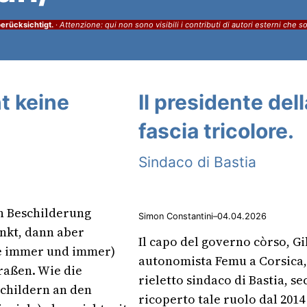
erücksichtigt.
·
Attenzione: qui non sono visibili i contributi di autori esterni che s
t keine
Il presidente dell
fascia tricolore.
Sindaco di Bastia
n Beschilderung
Simon Constantini
–
04.04.2026
nkt, dann aber
Il capo del governo còrso, Gi
e immer und immer)
autonomista Femu a Corsica, 
raßen. Wie die
rieletto sindaco di Bastia, se
Schildern an den
ricoperto tale ruolo dal 2014