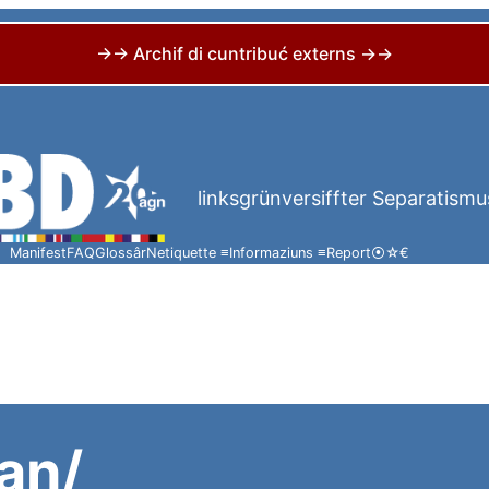
→→ Archif di cuntribuć externs →→
linksgrünversiffter Separatismu
Manifest
FAQ
Glossâr
Netiquette ≡
Informaziuns ≡
Report
⦿
☆
€
an/