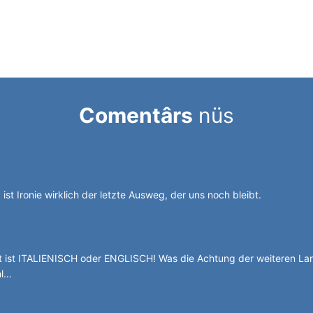
Comentârs
nüs
chen jonglieren mit Alperia.
 ist Ironie wirklich der letzte Ausweg, der uns noch bleibt.
g durch die Stadelgasse.
ist ITALIENISCH oder ENGLISCH! Was die Achtung der weiteren La
hl…
 basca à cumbatù y cumbat mo for per la ndependënza.