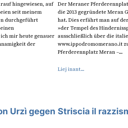
rauf hingewiesen, auf
Der Meraner Pferderennplatz
seien seit meinem
die 2013 gegründete Meran 
en durchgeführt
hat. Dies erfährt man auf de
 einen
»der Tempel des Hindernisspo
 ich mir heute genauer
ausschließlich über die ital
innamigkeit der
www.ippodromomerano.it zu e
Pferderennplatz Meran –…
Liej inant…
n Urzì gegen
Striscia il razzis