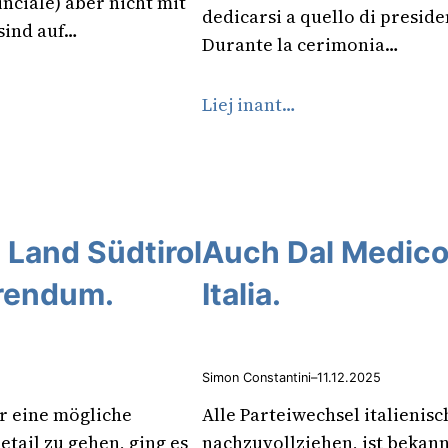
inciale) aber nicht mit
dedicarsi a quello di presiden
sind auf…
Durante la cerimonia…
Liej inant…
 Land Südtirol
Auch Dal Medico
erendum.
Italia.
Simon Constantini
–
11.12.2025
r eine mögliche
Alle Parteiwechsel italienis
tail zu gehen, ging es
nachzuvollziehen, ist bekann