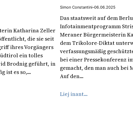
Simon Constantini
–
06.06.2025
Das staatsweit auf dem Berl
Infotainmentprogramm Strisci
terin Katharina Zeller
Meraner Bürgermeisterin Kath
fentlicht, die sie seit
dem Trikolore-Diktat unterwo
riff ihres Vorgängers
verfassungsmäßig geschützte
üdtirol ein tolles
bei einer Pressekonferenz im
id Brodnig geführt, in
gemacht, den man auch bei M
g ist es so,…
Auf den…
Liej inant…