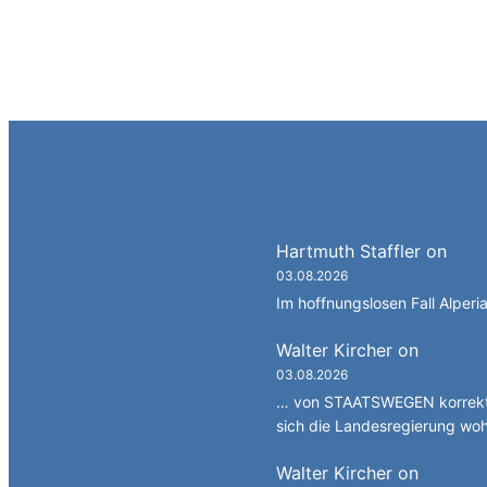
Hartmuth Staffler
on
Spra
03.08.2026
Im hoffnungslosen Fall Alperia
Walter Kircher
on
Ein Gan
03.08.2026
… von STAATSWEGEN korrekt 
sich die Landesregierung wo
Walter Kircher
on
La jënt