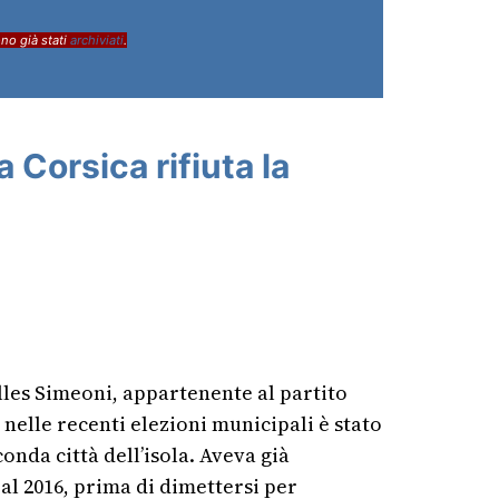
ono già stati
archiviati
.
a Corsica rifiuta la
lles Simeoni, appartenente al partito
nelle recenti elezioni municipali è stato
conda città dell’isola. Aveva già
 al 2016, prima di dimettersi per