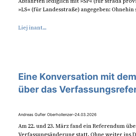
Abfahrten lediglich mit »SP« (für strada prov
»LS« (für Landesstraße) angegeben: Ohnehin 
Liej inant…
Eine Konversation mit dem
über das Verfassungsref
Andreas Gufler Oberhollenzer
–
24.03.2026
Am 22. und 23. März fand ein Referendum übe
Verfassungsänderung statt. Ohne weiter ins De