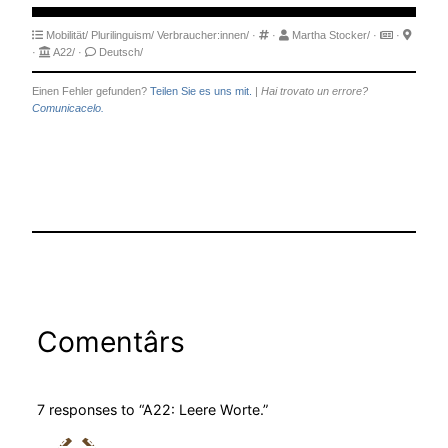
Mobilität/
Plurilinguism/
Verbraucher:innen/
·
·
Martha Stocker/
·
·
·
A22/
·
Deutsch/
Einen Fehler gefunden?
Teilen Sie es uns mit.
|
Hai trovato un errore?
Comunicacelo.
Comentârs
7 responses to “A22: Leere Worte.”