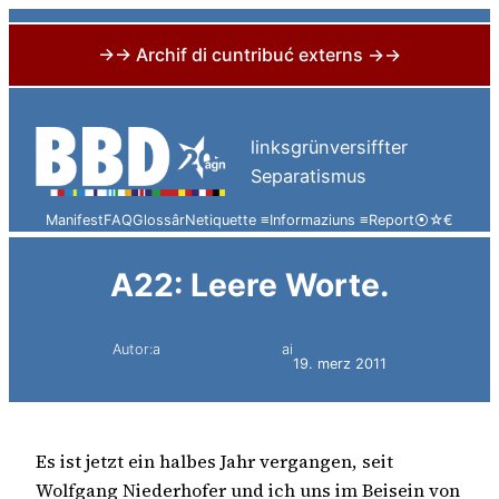
→→ Archif di cuntribuć externs →→
Skip
to
linksgrünversiffter
content
Separatismus
Manifest
FAQ
Glossâr
Netiquette ≡
Informaziuns ≡
Report
⦿
☆
€
A22: Leere Worte.
Autor:a
ai
Simon Constantini
19. merz 2011
Es ist jetzt ein halbes Jahr vergangen, seit
Wolfgang Niederhofer und ich uns im Beisein von