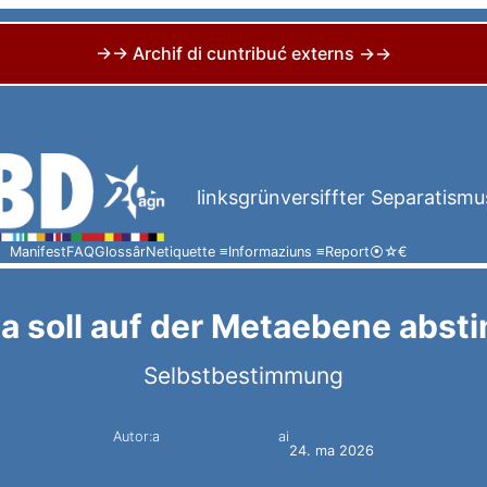
→→ Archif di cuntribuć externs →→
linksgrünversiffter Separatismu
Manifest
FAQ
Glossâr
Netiquette ≡
Informaziuns ≡
Report
⦿
☆
€
ta soll auf der Metaebene abst
Selbstbestimmung
Autor:a
ai
Simon Constantini
24. ma 2026