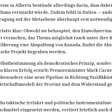
se in Alberta bestünde allerdings darin, dass dabei
ums vermischt würde. Zudem fehlt in Italien — ande
fragung auf der Metaebene überhaupt erst notwendig
 relativ klar: Obwohl sie behauptet, den Einwohneri
eit versuchen, das Thema möglichst rasch unter ihre 
evölkerung eine Abspaltung von Kanada. Endet die A
ische Projekt begraben werden.
Selbstbestimmung als demokratisches Prinzip, sonde
nen klaren Erfolg erzielt: Premierminister Mark Carn
esondere eine neue Pipeline in Richtung Pazifikküste
Wirtschaftsmodell der Provinz und dem Widerstand ge
hs taktische Irrfahrt und politische Instrumentalis
ruckmittel eingesetzt werden, verliert letztlich auc