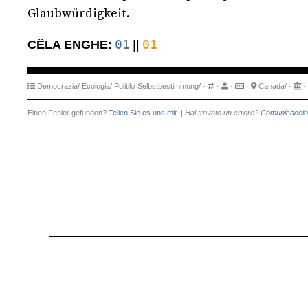
Glaubwürdigkeit.
01
01
CËLA ENGHE:
||
Democrazia/
Ecologia/
Politik/
Selbstbestimmung/
·
·
·
·
Canada/
·
·
Einen Fehler gefunden?
Teilen Sie es uns mit.
|
Hai trovato un errore?
Comunicacelo