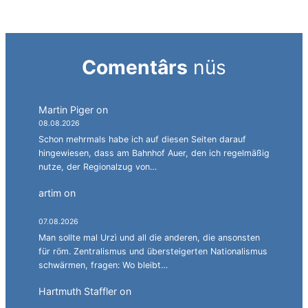
Comentârs
nüs
Martin Piger
on
Deutsch auf dem Abstellgleis.
08.08.2026
Schon mehrmals habe ich auf diesen Seiten darauf
hingewiesen, dass am Bahnhof Auer, den ich regelmäßig
nutze, der Regionalzug von…
artim
on
Südtirol als Personalagentur des
italienischen Staates.
07.08.2026
Man sollte mal Urzì und all die anderen, die ansonsten
für röm. Zentralismus und übersteigerten Nationalismus
schwärmen, fragen: Wo bleibt…
Hartmuth Staffler
on
Sprachen jonglieren mit
Alperia.