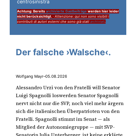
centrosinistra
Achtung: Bereits
archivierte Gastbeiträge
werden hier leider
nicht berücksichtigt.
·
Attenzione: qui non sono visibili i
contributi di autori esterni che sono già stati
archiviati
.
Der falsche ›Walsche‹.
Wolfgang Mayr
–
05.08.2026
Alessandro Urzì von den Fratelli will Senator
Luigi Spagnolli loswerden Senator Spagnolli
nervt nicht nur die SVP, noch viel mehr ärgern
sich die italienischen Überpatrioten von den
Fratelli. Spagnolli stimmt im Senat — als
Mitglied der Autonomiegruppe — mit SVP-
Senatorin Julia Unterberger, ist keine erklärte