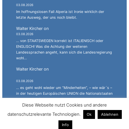
03.08.2026
Im hoffnungslosen Fall Alperia ist Ironie wirklich der
letzte Ausweg, der uns noch bleibt.
Walter Kircher
on
Ein Gang durch die Stadelgasse.
03.08.2026
… von STAATSWEGEN korrekt ist ITALIENISCH oder
ENGLISCH! Was die Achtung der weiteren
Landessprachen angeht, kann sich die Landesregierung
wohl…
Walter Kircher
on
La jënt basca à cumbatù y
cumbat mo for per la ndependënza.
03.08.2026
… es geht wohl wieder um “Minderheiten”, – wie wär´s –
in der heutigen Europäischen UNION die Nationalstaaten
langsam “zurückzustutzen”…
Diese Webseite nutzt Cookies und andere
Simon
on
JG: Auf dem rechten Auge halbblind.
datenschutzrelevante Technologien.
Ok
Ablehnen
03.08.2026
Bitte keine persönlichen Beleidigungen.
Info