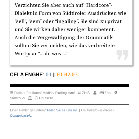
Verzichten Sie aber auch auf “Hardcore”-
Dialekt in Form von Südtiroler Ausdrücken wie
“sell”, “sem” oder “ingaling”. Sie sind zu privat
und Sie wirken daher weniger kompetent.
Auch die Vergewaltigung der Grammatik
sollten Sie vermeiden, wie das verbreitete
Wortpaar “… de wos …”
CËLA ENGHE:
01
||
01
02
03
Dialekt/
Feuilleton/
Medien/
Plurilinguism/
·
Zitać/
·
·
Zett/
·
Südtirol-o/
·
·
Deutsch/
Einen Fehler gefunden?
Teilen Sie es uns mit.
|
Hai trovato un errore?
Comunicacelo.