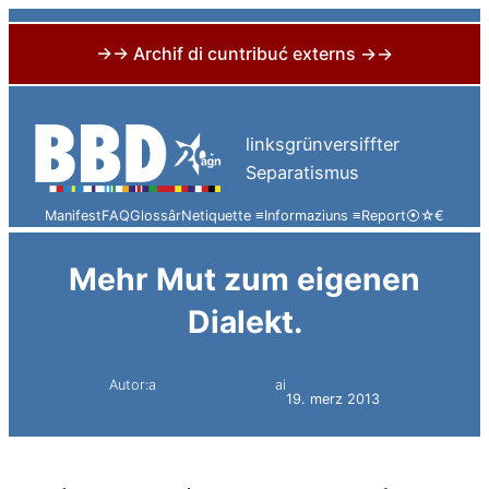
→→ Archif di cuntribuć externs →→
Skip
to
linksgrünversiffter
content
Separatismus
Manifest
FAQ
Glossâr
Netiquette ≡
Informaziuns ≡
Report
⦿
☆
€
Mehr Mut zum eigenen
Dialekt.
Autor:a
ai
Simon Constantini
19. merz 2013