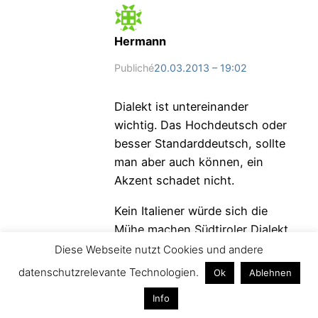
Hermann
Publiché
20.03.2013 – 19:02
Dialekt ist untereinander
wichtig. Das Hochdeutsch oder
besser Standarddeutsch, sollte
man aber auch können, ein
Akzent schadet nicht.
Kein Italiener würde sich die
Mühe machen Südtiroler Dialekt
zu lernen weil den nur einige
Diese Webseite nutzt Cookies und andere
Tausend sprechen, mit
datenschutzrelevante Technologien.
Ok
Ablehnen
Standarddeutsch kann man mit
Info
über 100 Mio Leuten reden.