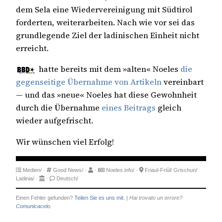
dem Sela eine Wiedervereinigung mit Südtirol
forderten, weiterarbeiten. Nach wie vor sei das
grundlegende Ziel der ladinischen Einheit nicht
erreicht.
hatte bereits mit dem »alten« Noeles
die
gegenseitige Übernahme von Artikeln
vereinbart
— und das »neue« Noeles hat diese Gewohnheit
durch die Übernahme
eines Beitrags
gleich
wieder aufgefrischt.
Wir wünschen viel Erfolg!
Medien/
·
Good News/
·
·
Noeles.info/
·
Friaul-Friûl/
Grischun/
Ladinia/
·
·
Deutsch/
Einen Fehler gefunden?
Teilen Sie es uns mit.
|
Hai trovato un errore?
Comunicacelo.