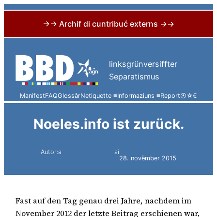
→→ Archif di cuntribuć externs →→
Skip
to
linksgrünversiffter
content
Separatismus
Manifest
FAQ
Glossâr
Netiquette ≡
Informaziuns ≡
Report
⦿
☆
€
Noeles.info ist zurück.
Autor:a
ai
Simon Constantini
28. novëmber 2015
Fast auf den Tag genau drei Jahre, nachdem im
November 2012 der letzte Beitrag erschienen war,