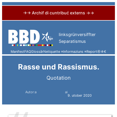
→→ Archif di cuntribuć externs →→
Skip
to
linksgrünversiffter
content
Separatismus
Manifest
FAQ
Glossâr
Netiquette ≡
Informaziuns ≡
Report
⦿
☆
€
Rasse und Rassismus.
Quotation
Autor:a
ai
Simon Constantini
9. utober 2020