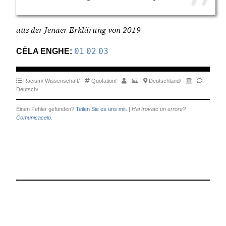
aus der Jenaer Erklärung von 2019
CËLA ENGHE:
01
02
03
Racism/
Wissenschaft/
·
Quotation/
·
·
·
Deutschland/
·
·
Deutsch/
Einen Fehler gefunden?
Teilen Sie es uns mit.
|
Hai trovato un errore?
Comunicacelo.