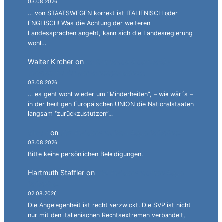
03.08.2026
… von STAATSWEGEN korrekt ist ITALIENISCH oder
ENGLISCH! Was die Achtung der weiteren
Landessprachen angeht, kann sich die Landesregierung
wohl…
Walter Kircher
on
La jënt basca à cumbatù y
cumbat mo for per la ndependënza.
03.08.2026
… es geht wohl wieder um “Minderheiten”, – wie wär´s –
in der heutigen Europäischen UNION die Nationalstaaten
langsam “zurückzustutzen”…
Simon
on
JG: Auf dem rechten Auge halbblind.
03.08.2026
Bitte keine persönlichen Beleidigungen.
Hartmuth Staffler
on
JG: Auf dem rechten Auge
halbblind.
02.08.2026
Die Angelegenheit ist recht verzwickt. Die SVP ist nicht
nur mit den italienischen Rechtsextremen verbandelt,