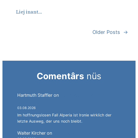
Liej inant…
Older Posts
→
Comentârs
nüs
Hartmuth Staffler
on
Sprachen jonglieren mit
Alperia.
03.08.2026
Im hoffnungslosen Fall Alperia ist Ironie wirklich der
letzte Ausweg, der uns noch bleibt.
Walter Kircher
on
Ein Gang durch die Stadelgasse.