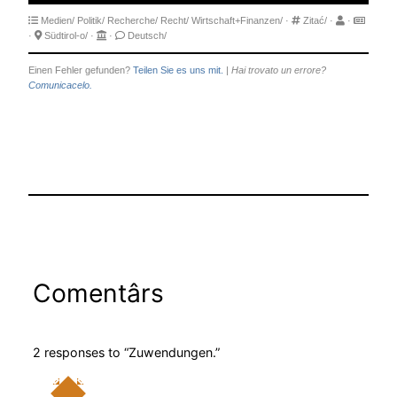
Medien/
Politik/
Recherche/
Recht/
Wirtschaft+Finanzen/
·
Zitać/
·
·
·
Südtirol-o/
·
·
Deutsch/
Einen Fehler gefunden?
Teilen Sie es uns mit.
|
Hai trovato un errore?
Comunicacelo.
Comentârs
2 responses to “Zuwendungen.”