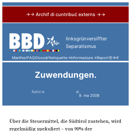
→→ Archif di cuntribuć externs →→
Skip
to
linksgrünversiffter
content
Separatismus
Manifest
FAQ
Glossâr
Netiquette ≡
Informaziuns ≡
Report
⦿
☆
€
Zuwendungen.
Autor:a
ai
Simon Constantini
9. ma 2008
Über die Steuermittel, die Südtirol zustehen, wird
regelmäßig spekuliert – von 90% der