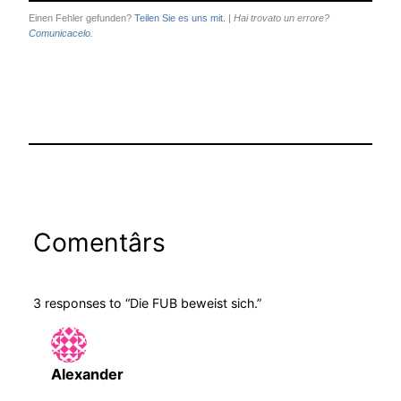
Einen Fehler gefunden?
Teilen Sie es uns mit.
|
Hai trovato un errore?
Comunicacelo.
Comentârs
3 responses to “Die FUB beweist sich.”
Alexander