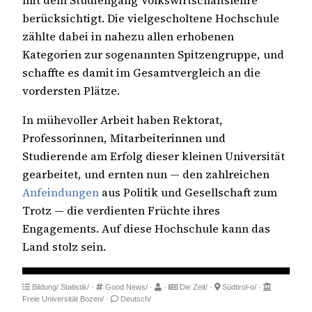
berücksichtigt. Die vielgescholtene Hochschule
zählte dabei in nahezu allen erhobenen
Kategorien zur sogenannten Spitzengruppe, und
schaffte es damit im Gesamtvergleich an die
vordersten Plätze.
In mühevoller Arbeit haben Rektorat,
Professorinnen, Mitarbeiterinnen und
Studierende am Erfolg dieser kleinen Universität
gearbeitet, und ernten nun — den zahlreichen
Anfeindungen
aus Politik und Gesellschaft zum
Trotz — die verdienten Früchte ihres
Engagements. Auf diese Hochschule kann das
Land stolz sein.
Bildung/
Statistik/
·
Good News/
·
·
Die Zeit/
·
Südtirol-o/
·
Freie Universität Bozen/
·
Deutsch/